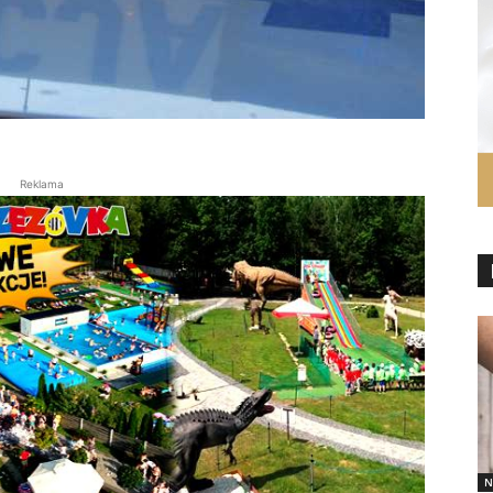
Reklama
N