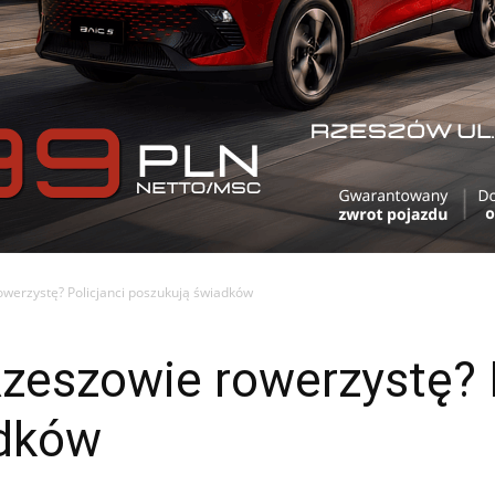
rowerzystę? Policjanci poszukują świadków
Rzeszowie rowerzystę? 
adków