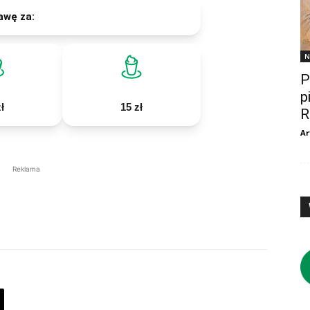
awę za:
N
P
p
ł
15 zł
R
Ar
Reklama