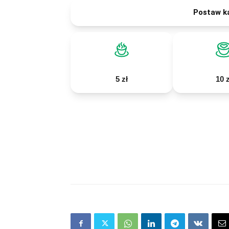
Postaw k
5 zł
10 z