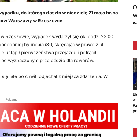
O
padku, do którego doszło w niedzielę 21 maja br. na
w
ńców Warszawy w Rzeszowie.
Rz
 w Rzeszowie, wypadek wydarzył się ok. godz. 22:00.
podobniej hyundaia i30, skręcając w prawo z ul.
 ustąpił pierwszeństwa przejazdu i potrącił
ię po wyznaczonym przejeździe dla rowerów.
ę, ale po chwili odjechał z miejsca zdarzenia. W
A
El
w 
Reklama
Rz
pr