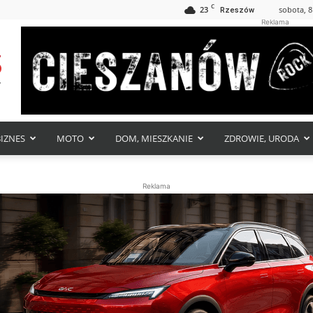
C
23
sobota, 8
Rzeszów
Reklama
BIZNES
MOTO
DOM, MIESZKANIE
ZDROWIE, URODA
Reklama