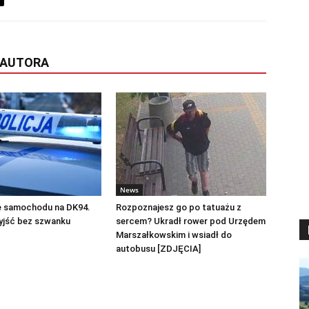
 AUTORA
News
 samochodu na DK94.
Rozpoznajesz go po tatuażu z
yjść bez szwanku
sercem? Ukradł rower pod Urzędem
Marszałkowskim i wsiadł do
autobusu [ZDJĘCIA]