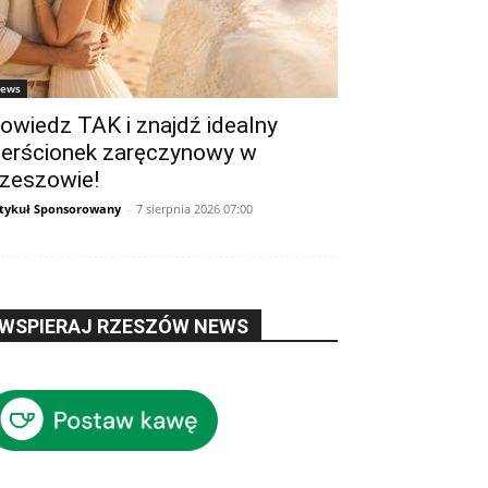
ews
owiedz TAK i znajdź idealny
ierścionek zaręczynowy w
zeszowie!
tykuł Sponsorowany
-
7 sierpnia 2026 07:00
WSPIERAJ RZESZÓW NEWS