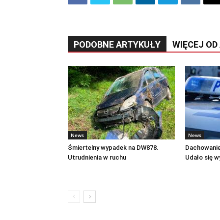
PODOBNE ARTYKUŁY
WIĘCEJ OD
News
News
Śmiertelny wypadek na DW878.
Dachowanie
Utrudnienia w ruchu
Udało się w