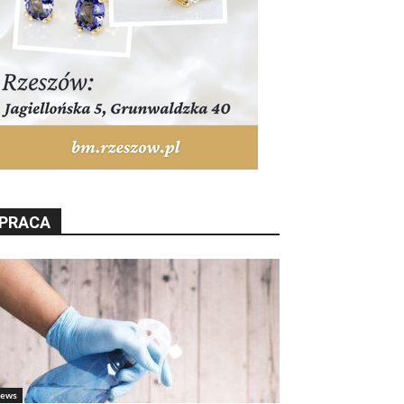
PRACA
ews