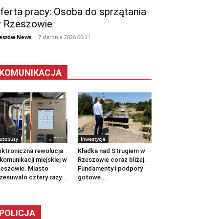
ferta pracy: Osoba do sprzątania
 Rzeszowie
eszów News
-
7 sierpnia 2026 06:11
KOMUNIKACJA
utobusy
Inwestycje
ektroniczna rewolucja
Kładka nad Strugiem w
komunikacji miejskiej w
Rzeszowie coraz bliżej.
eszowie. Miasto
Fundamenty i podpory
zesuwało cztery razy...
gotowe...
POLICJA