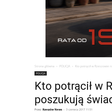
Strona główna
POLICJA
Kto potrącił w Rzeszowie 
POLICJA
Kto potrącił w 
poszukują świ
Przez
Rzeszów News
-
3 czerwca 2017 11:51