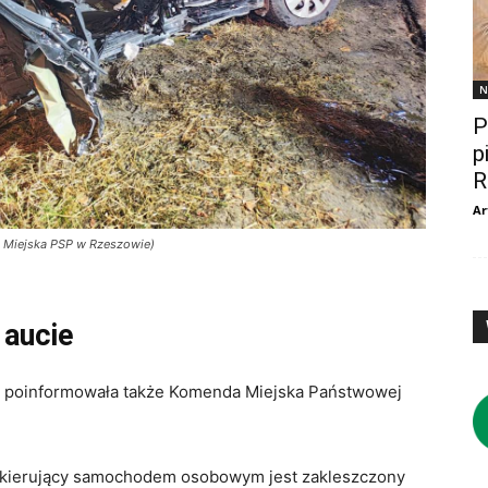
N
P
p
R
Ar
 Miejska PSP w Rzeszowie)
 aucie
m poinformowała także Komenda Miejska Państwowej
e kierujący samochodem osobowym jest zakleszczony