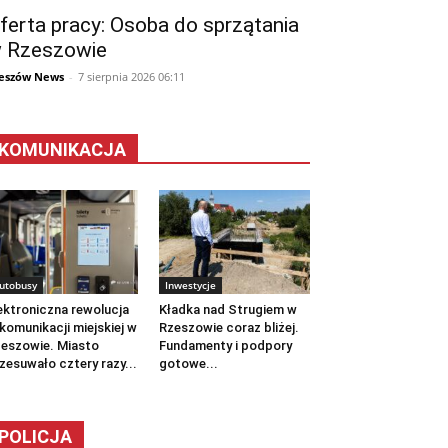
ferta pracy: Osoba do sprzątania
 Rzeszowie
eszów News
-
7 sierpnia 2026 06:11
KOMUNIKACJA
utobusy
Inwestycje
ektroniczna rewolucja
Kładka nad Strugiem w
komunikacji miejskiej w
Rzeszowie coraz bliżej.
eszowie. Miasto
Fundamenty i podpory
zesuwało cztery razy...
gotowe...
POLICJA