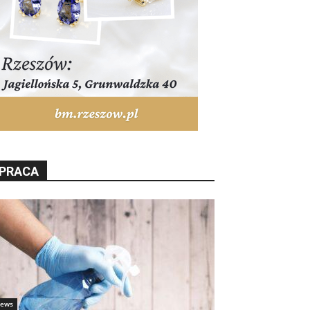
PRACA
ews