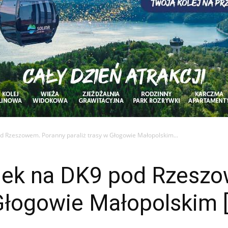
 Rzeszowem. Poranny paraliż trasy w Głogowie Małopolskim...
ek na DK9 pod Rzeszo
 Głogowie Małopolskim