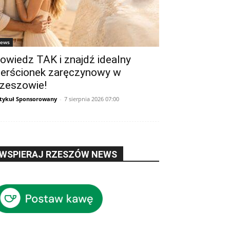
ews
owiedz TAK i znajdź idealny
ierścionek zaręczynowy w
zeszowie!
tykuł Sponsorowany
-
7 sierpnia 2026 07:00
WSPIERAJ RZESZÓW NEWS