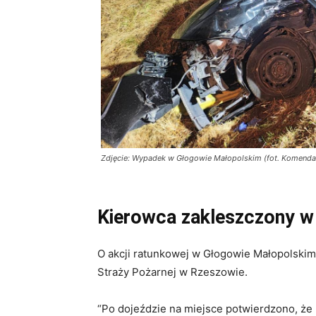
Zdjęcie: Wypadek w Głogowie Małopolskim (fot. Komenda
Kierowca zakleszczony w
O akcji ratunkowej w Głogowie Małopolski
Straży Pożarnej w Rzeszowie.
“Po dojeździe na miejsce potwierdzono, ż