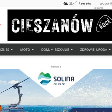
C
22.4
sobota, 8
Rzeszów
Reklama
BIZNES
MOTO
DOM, MIESZKANIE
ZDROWIE, URODA
Reklama