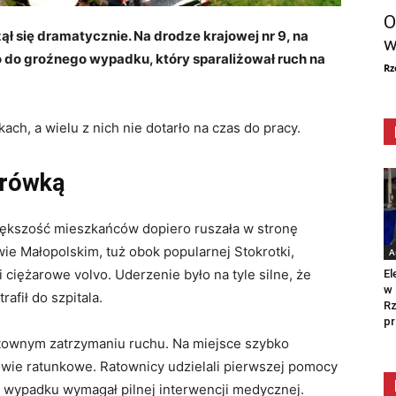
O
ł się dramatycznie. Na drodze krajowej nr 9, na
w
 do groźnego wypadku, który sparaliżował ruch na
Rz
ch, a wielu z nich nie dotarło na czas do pracy.
arówką
większość mieszkańców dopiero ruszała w stronę
ie Małopolskim, tuż obok popularnej Stokrotki,
A
 ciężarowe volvo. Uderzenie było na tyle silne, że
El
w 
afił do szpitala.
Rz
pr
townym zatrzymaniu ruchu. Na miejsce szybko
owie ratunkowe. Ratownicy udzielali pierwszej pomocy
 wypadku wymagał pilnej interwencji medycznej.