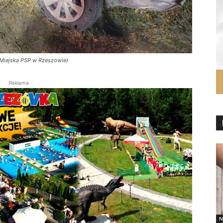
Miejska PSP w Rzeszowie)
Reklama
N