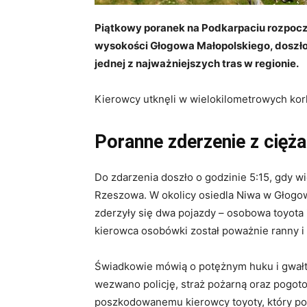
Piątkowy poranek na Podkarpaciu rozpoczą
wysokości Głogowa Małopolskiego, doszło
jednej z najważniejszych tras w regionie.
Kierowcy utknęli w wielokilometrowych korka
Poranne zderzenie z cięż
Do zdarzenia doszło o godzinie 5:15, gdy 
Rzeszowa. W okolicy osiedla Niwa w Głogow
zderzyły się dwa pojazdy – osobowa toyota i
kierowca osobówki został poważnie ranny i tr
Świadkowie mówią o potężnym huku i gwał
wezwano policję, straż pożarną oraz pogot
poszkodowanemu kierowcy toyoty, który po