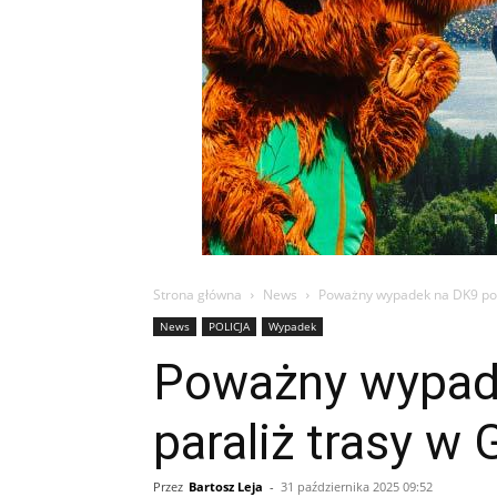
Strona główna
News
Poważny wypadek na DK9 pod
News
POLICJA
Wypadek
Poważny wypad
paraliż trasy w
Przez
Bartosz Leja
-
31 października 2025 09:52