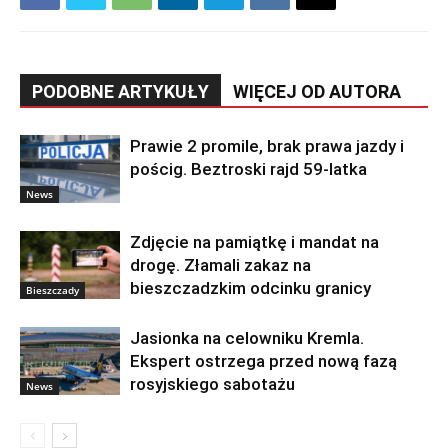
PODOBNE ARTYKUŁY
WIĘCEJ OD AUTORA
Prawie 2 promile, brak prawa jazdy i
pościg. Beztroski rajd 59-latka
News
Zdjęcie na pamiątkę i mandat na
drogę. Złamali zakaz na
bieszczadzkim odcinku granicy
Bieszczady
Jasionka na celowniku Kremla.
Ekspert ostrzega przed nową fazą
rosyjskiego sabotażu
News