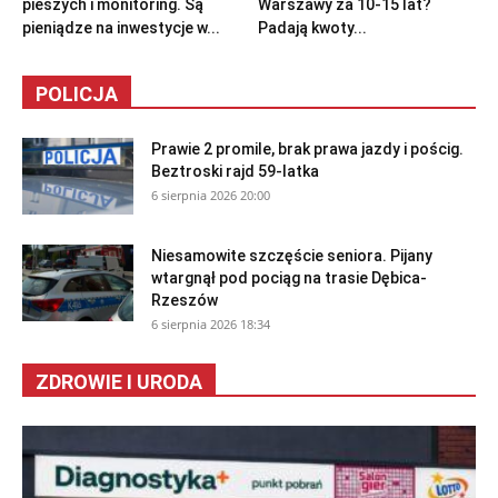
pieszych i monitoring. Są
Warszawy za 10-15 lat?
pieniądze na inwestycje w...
Padają kwoty...
POLICJA
Prawie 2 promile, brak prawa jazdy i pościg.
Beztroski rajd 59-latka
6 sierpnia 2026 20:00
Niesamowite szczęście seniora. Pijany
wtargnął pod pociąg na trasie Dębica-
Rzeszów
6 sierpnia 2026 18:34
ZDROWIE I URODA