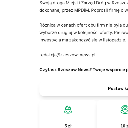
Swoją drogą Miejski Zarząd Dróg w Rzeszow
dokonanej przez MPDiM. Poprosił firmę o wy
Różnica w cenach ofert obu firm nie była duż
wyborze drugiej w kolejności oferty. Pierwo
Inwestycja ma zakończyć się w listopadzie.
redakcja@rzeszow-news.pl
Czytasz Rzeszów News? Twoje wsparcie po
Postaw k
5 zł
10 z