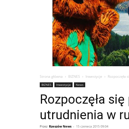
Strona główna
BIZNES
Inwestycje
Rozpoczęła s
BIZNES
Inwestycje
News
Rozpoczęła się 
utrudnienia w r
Przez
Rzeszów News
-
15 czerwca 2015 09:04