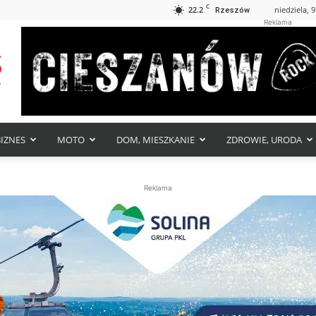
C
22.2
niedziela, 9
Rzeszów
Reklama
BIZNES
MOTO
DOM, MIESZKANIE
ZDROWIE, URODA
Reklama