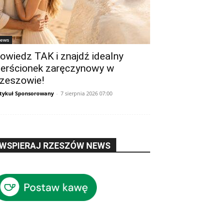
ews
owiedz TAK i znajdź idealny
ierścionek zaręczynowy w
zeszowie!
tykuł Sponsorowany
-
7 sierpnia 2026 07:00
WSPIERAJ RZESZÓW NEWS