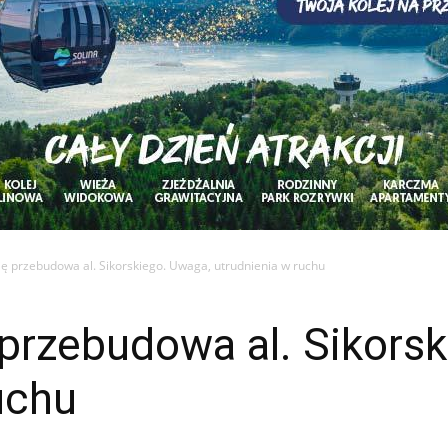
ię przebudowa al. Sikorskiego. Uwaga, utrudnienia w ruchu
przebudowa al. Sikors
uchu