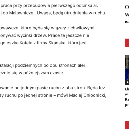
ę prace przy przebudowie pierwszego odcinka al.
O
j do Malowniczej. Uwaga, będą utrudnienia w ruchu.
w
Rz
owawcze, które będą się wiązały z chwilowymi
nywać wycinki drzew. Prace te jeszcze nie
ieszka Kotela z firmy Skanska, która jest
talacji podziemnych po obu stronach alei
znie się w późniejszym czasie.
A
owanie po jednym pasie ruchu z obu stron. Będą też
El
w 
 ruchu po jednej stronie – mówi Maciej Chłodnicki,
Rz
pr