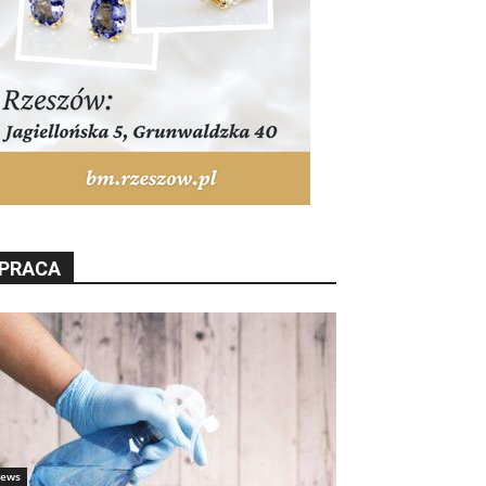
PRACA
ews