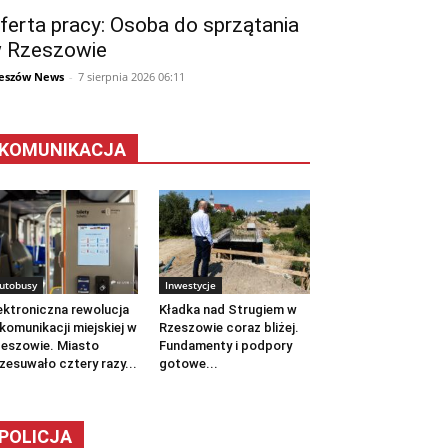
ferta pracy: Osoba do sprzątania
 Rzeszowie
eszów News
-
7 sierpnia 2026 06:11
KOMUNIKACJA
utobusy
Inwestycje
ektroniczna rewolucja
Kładka nad Strugiem w
komunikacji miejskiej w
Rzeszowie coraz bliżej.
eszowie. Miasto
Fundamenty i podpory
zesuwało cztery razy...
gotowe...
POLICJA