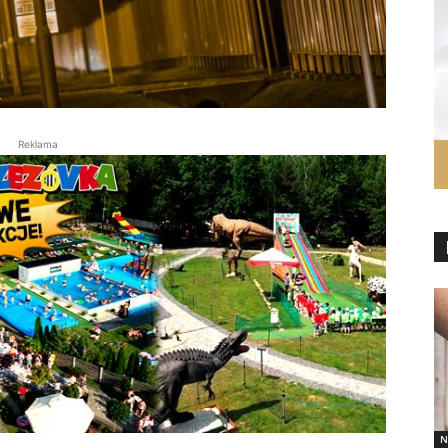
Reklama
N