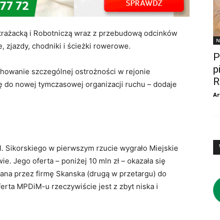
trażacką i Robotniczą wraz z przebudową odcinków
N
, zjazdy, chodniki i ścieżki rowerowe.
P
p
chowanie szczególnej ostrożności w rejonie
R
 do nowej tymczasowej organizacji ruchu – dodaje
Ar
l. Sikorskiego w pierwszym rzucie wygrało Miejskie
. Jego oferta – poniżej 10 mln zł – okazała się
wana przez firmę Skanska (drugą w przetargu) do
erta MPDiM-u rzeczywiście jest z zbyt niska i