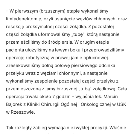
– W pierwszym (brzusznym) etapie wykonaliśmy
limfadenektomię, czyli usunięcie węzłów chłonnych, oraz
resekcję proksymalnej części żołądka. Z pozostałej
części żołądka uformowaliśmy „tubę”, którą następnie
przemieściliśmy do śródpiersia. W drugim etapie
pacjenta ułożyliśmy na lewym boku i przeprowadziliśmy
operację robotyczną w prawej jamie opłucnowej.
Zresekowaliśmy dolną połowę piersiowego odcinka
przełyku wraz z węzłami chłonnymi, a następnie
wykonaliśmy zespolenie pozostałej części przełyku z
przemieszczoną z jamy brzusznej „tubą” żołądkową. Cała
operacja trwała około 7 godzin – wyjaśnia lek. Marcin
Bajorek z Kliniki Chirurgii Ogólnej i Onkologicznej w USK
w Rzeszowie.
Tak rozległy zabieg wymaga niezwykłej precyzji. Właśnie