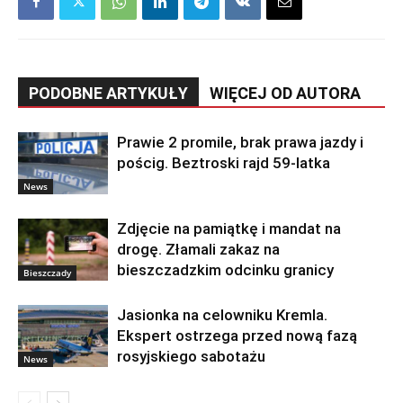
PODOBNE ARTYKUŁY
WIĘCEJ OD AUTORA
Prawie 2 promile, brak prawa jazdy i
pościg. Beztroski rajd 59-latka
News
Zdjęcie na pamiątkę i mandat na
drogę. Złamali zakaz na
bieszczadzkim odcinku granicy
Bieszczady
Jasionka na celowniku Kremla.
Ekspert ostrzega przed nową fazą
rosyjskiego sabotażu
News