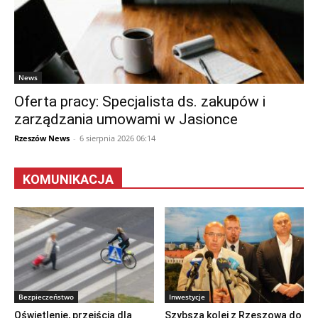
News
Oferta pracy: Specjalista ds. zakupów i
zarządzania umowami w Jasionce
Rzeszów News
-
6 sierpnia 2026 06:14
KOMUNIKACJA
Bezpieczeństwo
Inwestycje
Oświetlenie, przejścia dla
Szybsza kolej z Rzeszowa do