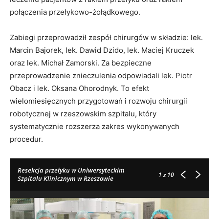
połączenia przełykowo-żołądkowego.
Zabiegi przeprowadził zespół chirurgów w składzie: lek.
Marcin Bajorek, lek. Dawid Dzido, lek. Maciej Kruczek
oraz lek. Michał Zamorski. Za bezpieczne
przeprowadzenie znieczulenia odpowiadali lek. Piotr
Obacz i lek. Oksana Ohorodnyk. To efekt
wielomiesięcznych przygotowań i rozwoju chirurgii
robotycznej w rzeszowskim szpitalu, który
systematycznie rozszerza zakres wykonywanych
procedur.
Resekcja przełyku w Uniwersyteckim
1
z 10
Szpitalu Klinicznym w Rzeszowie