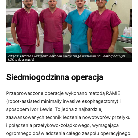
Zdjęcie: Lekarze z Rzeszowa dokonali medycznego przełomu na Podkarpaciu (fot.
Zd
USK w Rzeszowie)
US
Siedmiogodzinna operacja
Przeprowadzone operacje wykonano metodą RAMIE
(robot-assisted minimally invasive esophagectomy) i
sposobem Ivor Lewis. To jedna z najbardziej
zaawansowanych technik leczenia nowotworów przełyku
i połączenia przełykowo-żołądkowego, wymagająca
ogromnego doświadczenia całego zespołu operacyjnego.