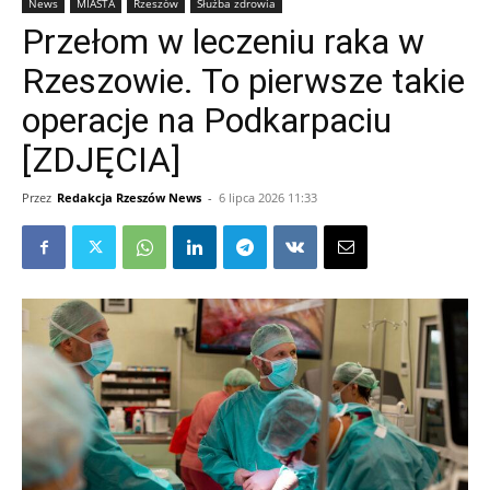
News
MIASTA
Rzeszów
Służba zdrowia
Przełom w leczeniu raka w
Rzeszowie. To pierwsze takie
operacje na Podkarpaciu
[ZDJĘCIA]
Przez
Redakcja Rzeszów News
-
6 lipca 2026 11:33