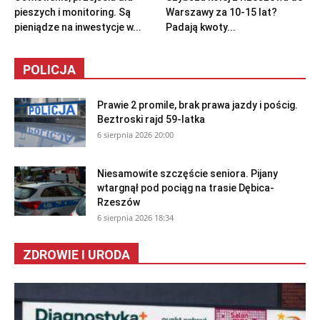
pieszych i monitoring. Są
Warszawy za 10-15 lat?
pieniądze na inwestycje w...
Padają kwoty...
POLICJA
Prawie 2 promile, brak prawa jazdy i pościg.
Beztroski rajd 59-latka
6 sierpnia 2026 20:00
Niesamowite szczęście seniora. Pijany
wtargnął pod pociąg na trasie Dębica-
Rzeszów
6 sierpnia 2026 18:34
ZDROWIE I URODA