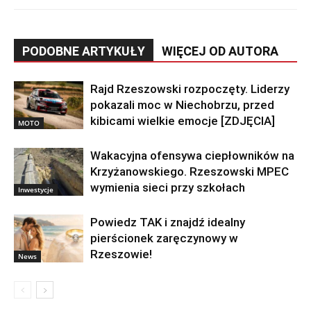
PODOBNE ARTYKUŁY
WIĘCEJ OD AUTORA
Rajd Rzeszowski rozpoczęty. Liderzy
pokazali moc w Niechobrzu, przed
kibicami wielkie emocje [ZDJĘCIA]
MOTO
Wakacyjna ofensywa ciepłowników na
Krzyżanowskiego. Rzeszowski MPEC
wymienia sieci przy szkołach
Inwestycje
Powiedz TAK i znajdź idealny
pierścionek zaręczynowy w
Rzeszowie!
News