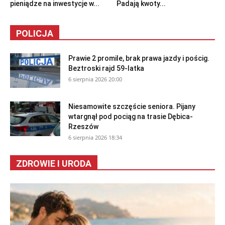
pieniądze na inwestycje w...
Padają kwoty...
POLICJA
Prawie 2 promile, brak prawa jazdy i pościg.
Beztroski rajd 59-latka
6 sierpnia 2026 20:00
Niesamowite szczęście seniora. Pijany
wtargnął pod pociąg na trasie Dębica-
Rzeszów
6 sierpnia 2026 18:34
ZDROWIE I URODA