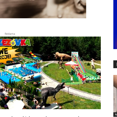
Reklama
N