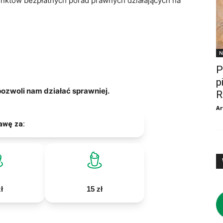
nktów bezpłatnych porad prawnych działających na
N
P
p
zwoli nam działać sprawniej.
R
Ar
awę za:
ł
15 zł