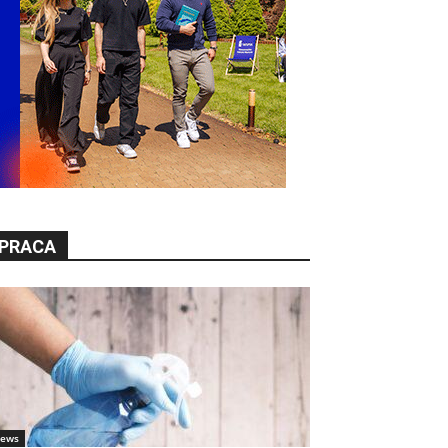
PRACA
ews