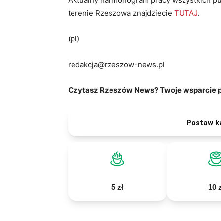
Aktualny harmonogram pracy wszystkich pu
terenie Rzeszowa znajdziecie
TUTAJ
.
(pl)
redakcja@rzeszow-news.pl
Czytasz Rzeszów News? Twoje wsparcie po
Postaw k
5 zł
10 z