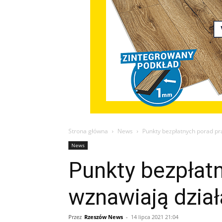
Strona główna
News
Punkty bezpłatnych porad pr
News
Punkty bezpłat
wznawiają dział
Przez
Rzeszów News
-
14 lipca 2021 21:04