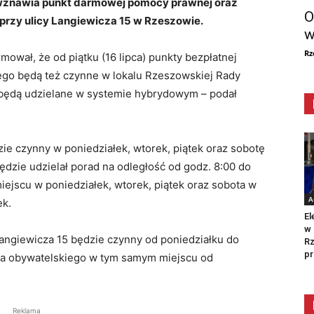
ć wznawia punkt darmowej pomocy prawnej oraz
O
rzy ulicy Langiewicza 15 w Rzeszowie.
w
Rz
ował, że od piątku (16 lipca) punkty bezpłatnej
ego będą też czynne w lokalu Rzeszowskiej Rady
 będą udzielane w systemie hybrydowym – podał
ie czynny w poniedziałek, wtorek, piątek oraz sobotę
ędzie udzielał porad na odległość od godz. 8:00 do
ejscu w poniedziałek, wtorek, piątek oraz sobota w
A
ek.
El
w 
Langiewicza 15 będzie czynny od poniedziałku do
Rz
pr
ctwa obywatelskiego w tym samym miejscu od
Reklama