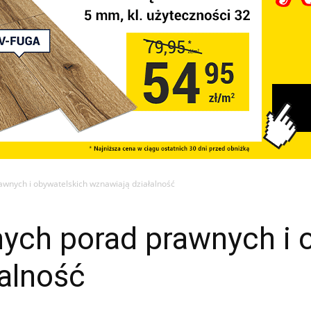
awnych i obywatelskich wznawiają działalność
nych porad prawnych i 
alność