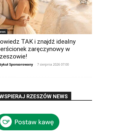
ews
owiedz TAK i znajdź idealny
ierścionek zaręczynowy w
zeszowie!
tykuł Sponsorowany
-
7 sierpnia 2026 07:00
WSPIERAJ RZESZÓW NEWS