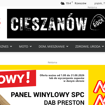
C
19.4
piątek, 7
Rzeszów
Reklama
BIZNES
MOTO
DOM, MIESZKANIE
ZDROWIE, URODA
Reklama