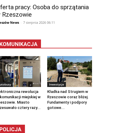
ferta pracy: Osoba do sprzątania
 Rzeszowie
eszów News
-
7 sierpnia 2026 06:11
KOMUNIKACJA
utobusy
Inwestycje
ektroniczna rewolucja
Kładka nad Strugiem w
komunikacji miejskiej w
Rzeszowie coraz bliżej.
eszowie. Miasto
Fundamenty i podpory
zesuwało cztery razy...
gotowe...
POLICJA