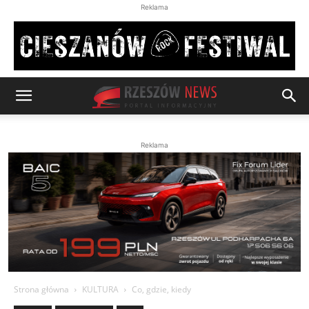
Reklama
Reklama
Strona główna
KULTURA
Co, gdzie, kiedy