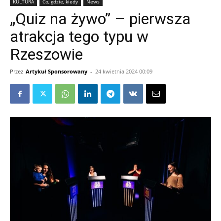
KULTURA
Co, gdzie, kiedy
News
„Quiz na żywo” – pierwsza
atrakcja tego typu w
Rzeszowie
Przez
Artykuł Sponsorowany
-
24 kwietnia 2024 00:09