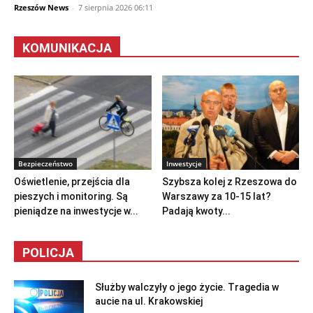
Rzeszów News
-
7 sierpnia 2026 06:11
KOMUNIKACJA
Bezpieczeństwo
Inwestycje
Oświetlenie, przejścia dla
Szybsza kolej z Rzeszowa do
pieszych i monitoring. Są
Warszawy za 10-15 lat?
pieniądze na inwestycje w...
Padają kwoty...
POLICJA
Służby walczyły o jego życie. Tragedia w
aucie na ul. Krakowskiej