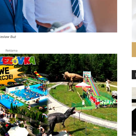
iesław Buż
Reklama
N