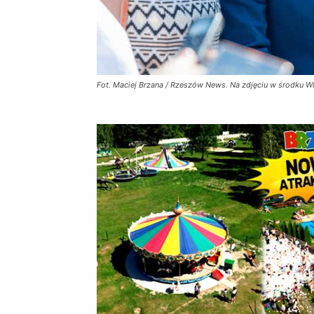
Fot. Maciej Brzana / Rzeszów News. Na zdjęciu w środku W