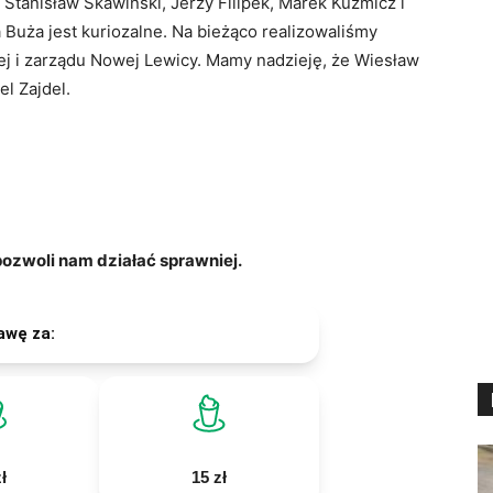
, Stanisław Skawiński, Jerzy Filipek, Marek Kuźmicz i
 Buża jest kuriozalne. Na bieżąco realizowaliśmy
wej i zarządu Nowej Lewicy. Mamy nadzieję, że Wiesław
l Zajdel.
zwoli nam działać sprawniej.
awę za:
ł
15 zł