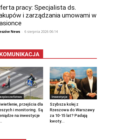
ferta pracy: Specjalista ds.
akupów i zarządzania umowami w
asionce
eszów News
-
6 sierpnia 2026 06:14
KOMUNIKACJA
ezpieczeństwo
Inwestycje
wietlenie, przejścia dla
Szybsza kolej z
eszych i monitoring. Są
Rzeszowa do Warszawy
eniądze na inwestycje
za 10-15 lat? Padają
..
kwoty...