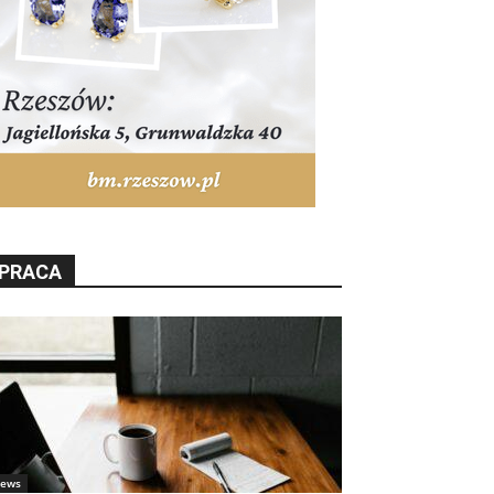
PRACA
ews