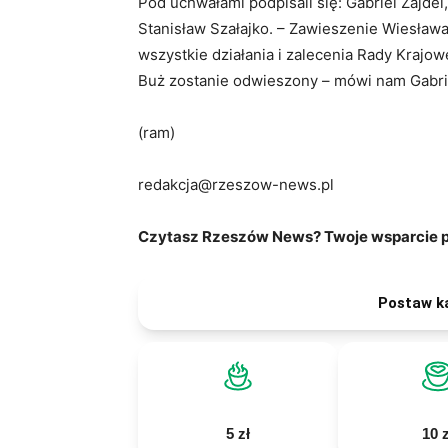
Pod uchwałami podpisali się: Gabriel Zajdel
Stanisław Szałajko. – Zawieszenie Wiesława
wszystkie działania i zalecenia Rady Krajo
Buż zostanie odwieszony – mówi nam Gabrie
(ram)
redakcja@rzeszow-news.pl
Czytasz Rzeszów News? Twoje wsparcie po
Postaw k
5 zł
10 z