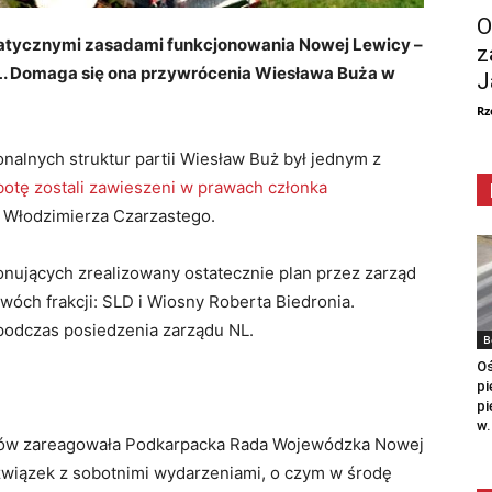
O
kratycznymi zasadami funkcjonowania Nowej Lewicy –
z
 Domaga się ona przywrócenia Wiesława Buża w
J
Rz
onalnych struktur partii Wiesław Buż był jednym z
otę zostali zawieszeni w prawach członka
 Włodzimierza Czarzastego.
onujących zrealizowany ostatecznie plan przez zarząd
wóch frakcji: SLD i Wiosny Roberta Biedronia.
odczas posiedzenia zarządu NL.
B
Oś
pi
pi
w.
tów zareagowała Podkarpacka Rada Wojewódzka Nowej
 związek z sobotnimi wydarzeniami, o czym w środę