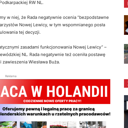
z Podkarpackiej RW NL.
amy w niej, że Rada negatywnie ocenia “bezpodstawne
tarzystów Nowej Lewicy, w tym wspomnianego posła
lowania tej decyzji.
kratycznymi zasadami funkcjonowania Nowej Lewicy” –
ewódzkiej NL. Rada negatywnie też oceniła postawę
li zawieszenia Wiesława Buża.
Reklama