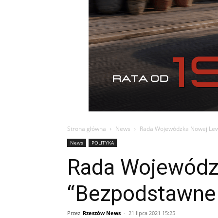
Strona główna
News
Rada Wojewódzka Nowej Lewi
News
POLITYKA
Rada Wojewódzk
“Bezpodstawne 
Przez
Rzeszów News
-
21 lipca 2021 15:25