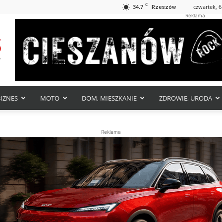
C
34.7
czwartek, 6
Rzeszów
Reklama
BIZNES
MOTO
DOM, MIESZKANIE
ZDROWIE, URODA
Reklama