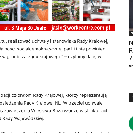
N
utu, realizować uchwały i stanowiska Rady Krajowej,
N
alności socjaldemokratycznej partii i nie powinien
R
 w gronie zarządu krajowego” – czytamy dalej w
7
Ar
dacji członkom Rady Krajowej, którzy reprezentują
posiedzenia Rady Krajowej NL. W trzeciej uchwale
s zawieszenia Wiesława Buża władzę w strukturach
ąd Rady Wojewódzkiej.