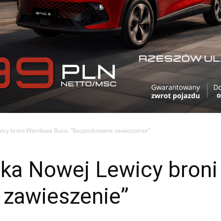
cy broni Wiesława Buża. “Bezpodstawne zawieszenie”
a Nowej Lewicy broni
zawieszenie”