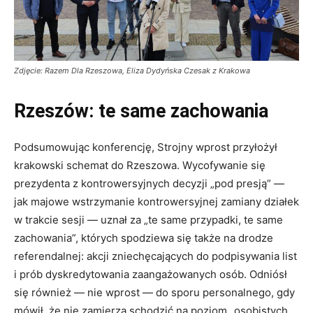
Zdjęcie: Razem Dla Rzeszowa, Eliza Dydyńska Czesak z Krakowa
Rzeszów: te same zachowania
Podsumowując konferencję, Strojny wprost przyłożył
krakowski schemat do Rzeszowa. Wycofywanie się
prezydenta z kontrowersyjnych decyzji „pod presją” —
jak majowe wstrzymanie kontrowersyjnej zamiany działek
w trakcie sesji — uznał za „te same przypadki, te same
zachowania”, których spodziewa się także na drodze
referendalnej: akcji zniechęcających do podpisywania list
i prób dyskredytowania zaangażowanych osób. Odniósł
się również — nie wprost — do sporu personalnego, gdy
mówił, że nie zamierza schodzić na poziom „osobistych