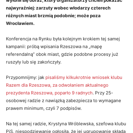
wyłonił się obraz, który organizatorzy chcieli pokazać
najwyraźniej: zarzuty wobec włodarzy czterech
różnych miast brzmią podobnie; może poza
Wrocławiem.
Konferencja na Rynku była kolejnym krokiem tej samej
kampanii: próbą wpisania Rzeszowa na „mapę
referendalną” obok miast, gdzie podobne procesy już
ruszyły lub się zakończyły.
Przypomnijmy: jak
pisaliśmy kilkukrotnie wniosek klubu
Razem dla Rzeszowa, za odwołaniem aktualnego
prezydenta Rzeszowa, poparło 9 radnych
. Przy 25-
osobowej radzie z nawiązką zabezpiecza to wymagane
prawem minimum, czyli 7 podpisów.
Na tej samej radzie, Krystyna Wróblewska, szefowa klubu
PiS, niespodziewanie ogłosiła, że jej ugrupowanie składa