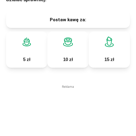
Postaw kawę za:
5 zł
10 zł
15 zł
Reklama