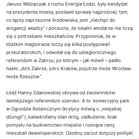
Janusz Wdzięczak z ruchu Energia Łodzi, były kandydat
na prezydenta miasta, postawił sprawę najprościej: tym,
co łączy zaproszone środowiska, jest „niechęć do
arogancji władzy” i poczucie, że lokalni włodarze nie liczą
się z potrzebami mieszkańców. Przypomniał, że w
łódzkim magistracie toczy się kilka postępowań
prokuratorskich, i odwołał się do ubiegłorocznego
referendum w Zabrzu, po którym – jak mówił – padło
hasło „dziś Zabrze, jutro Kraków, pojutrze może Wrocław,
może Rzeszów”.
Łódź Hanny Zdanowskiej obrywa od zwolenników
tamtejszego referendum szeroko. A to komercyjny park
w Ogrodzie Botanicznym (krytycy mówią o „miejskiej
dżungli”), katastrofalny stan dróg, zadłużenie, brak
pomysłu na budownictwo miejskie i rosnące ceny
mieszkań deweloperskich. Osobny zarzut dotyczy polityki