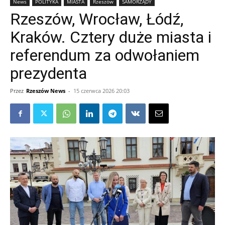
News
POLITYKA
MIASTA
Rzeszów
SAMORZĄDY
Rzeszów, Wrocław, Łódź,
Kraków. Cztery duże miasta i
referendum za odwołaniem
prezydenta
Przez
Rzeszów News
-
15 czerwca 2026 20:03