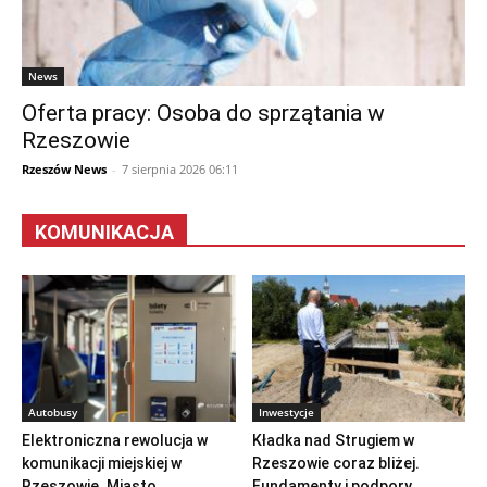
News
Oferta pracy: Osoba do sprzątania w
Rzeszowie
Rzeszów News
-
7 sierpnia 2026 06:11
KOMUNIKACJA
Autobusy
Inwestycje
Elektroniczna rewolucja w
Kładka nad Strugiem w
komunikacji miejskiej w
Rzeszowie coraz bliżej.
Rzeszowie. Miasto
Fundamenty i podpory