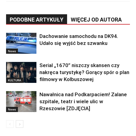
PODOBNE ARTYKUŁY
WIĘCEJ OD AUTORA
Dachowanie samochodu na DK94.
Udało się wyjść bez szwanku
News
Serial „1670” niszczy skansen czy
nakręca turystykę? Gorący spór o plan
filmowy w Kolbuszowej
KULTURA
Nawałnica nad Podkarpaciem! Zalane
szpitale, teatr i wiele ulic w
Rzeszowie [ZDJĘCIA]
News