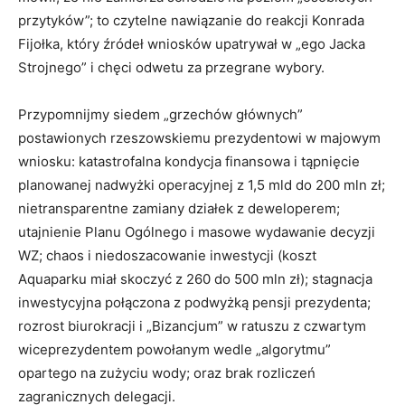
przytyków”; to czytelne nawiązanie do reakcji Konrada
Fijołka, który źródeł wniosków upatrywał w „ego Jacka
Strojnego” i chęci odwetu za przegrane wybory.
Przypomnijmy siedem „grzechów głównych”
postawionych rzeszowskiemu prezydentowi w majowym
wniosku: katastrofalna kondycja finansowa i tąpnięcie
planowanej nadwyżki operacyjnej z 1,5 mld do 200 mln zł;
nietransparentne zamiany działek z deweloperem;
utajnienie Planu Ogólnego i masowe wydawanie decyzji
WZ; chaos i niedoszacowanie inwestycji (koszt
Aquaparku miał skoczyć z 260 do 500 mln zł); stagnacja
inwestycyjna połączona z podwyżką pensji prezydenta;
rozrost biurokracji i „Bizancjum” w ratuszu z czwartym
wiceprezydentem powołanym wedle „algorytmu”
opartego na zużyciu wody; oraz brak rozliczeń
zagranicznych delegacji.