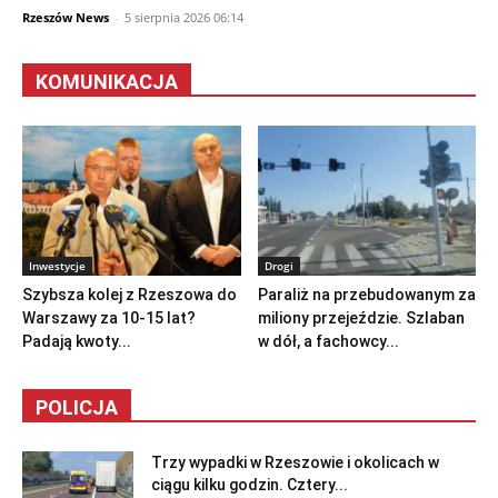
Rzeszów News
-
5 sierpnia 2026 06:14
KOMUNIKACJA
Inwestycje
Drogi
Szybsza kolej z Rzeszowa do
Paraliż na przebudowanym za
Warszawy za 10-15 lat?
miliony przejeździe. Szlaban
Padają kwoty...
w dół, a fachowcy...
POLICJA
Trzy wypadki w Rzeszowie i okolicach w
ciągu kilku godzin. Cztery...