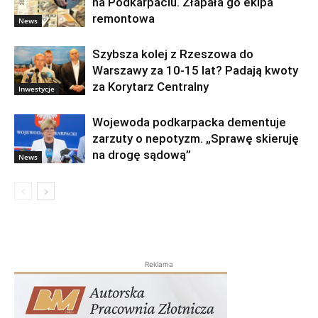
na Podkarpaciu. Złapała go ekipa
remontowa
News
Szybsza kolej z Rzeszowa do
Warszawy za 10-15 lat? Padają kwoty
za Korytarz Centralny
Inwestycje
Wojewoda podkarpacka dementuje
zarzuty o nepotyzm. „Sprawę skieruję
na drogę sądową”
News
Reklama