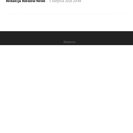
Redakcja Rzeszów News
-
5 sierpnia 2026 20:44
Reklama