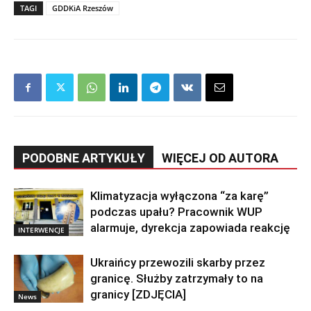
TAGI
GDDKiA Rzeszów
PODOBNE ARTYKUŁY
WIĘCEJ OD AUTORA
Klimatyzacja wyłączona “za karę”
podczas upału? Pracownik WUP
alarmuje, dyrekcja zapowiada reakcję
INTERWENCJE
Ukraińcy przewozili skarby przez
granicę. Służby zatrzymały to na
granicy [ZDJĘCIA]
News