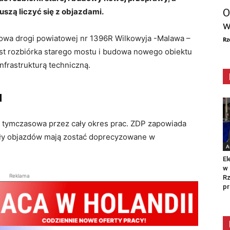
O
szą liczyć się z objazdami.
w
dowa drogi powiatowej nr 1396R Wilkowyja -Malawa –
Rz
est rozbiórka starego mostu i budowa nowego obiektu
nfrastrukturą techniczną.
u
e tymczasowa przez cały okres prac. ZDP zapowiada
ły objazdów mają zostać doprecyzowane w
A
El
w 
Reklama
Rz
pr