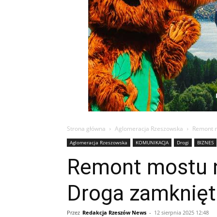
Strona główna
Aglomeracja Rzeszowska
Remont m
Aglomeracja Rzeszowska
KOMUNIKACJA
Drogi
BIZNES
Remont mostu n
Droga zamknięt
Przez
Redakcja Rzeszów News
-
12 sierpnia 2025 12:48