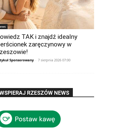
ews
owiedz TAK i znajdź idealny
ierścionek zaręczynowy w
zeszowie!
tykuł Sponsorowany
-
7 sierpnia 2026 07:00
WSPIERAJ RZESZÓW NEWS