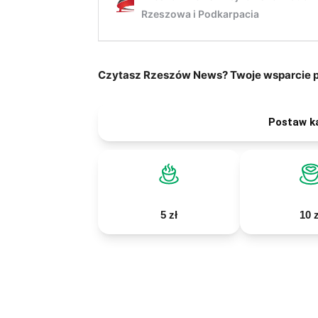
Czytasz Rzeszów News? Twoje wsparcie po
Postaw k
5 zł
10 z