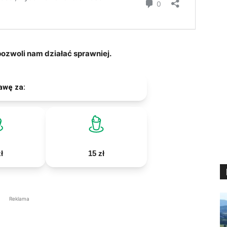
zwoli nam działać sprawniej.
awę za:
ł
15 zł
Reklama