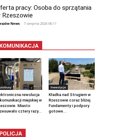
ferta pracy: Osoba do sprzątania
 Rzeszowie
eszów News
-
7 sierpnia 2026 06:11
KOMUNIKACJA
utobusy
Inwestycje
ektroniczna rewolucja
Kładka nad Strugiem w
komunikacji miejskiej w
Rzeszowie coraz bliżej.
eszowie. Miasto
Fundamenty i podpory
zesuwało cztery razy...
gotowe...
POLICJA