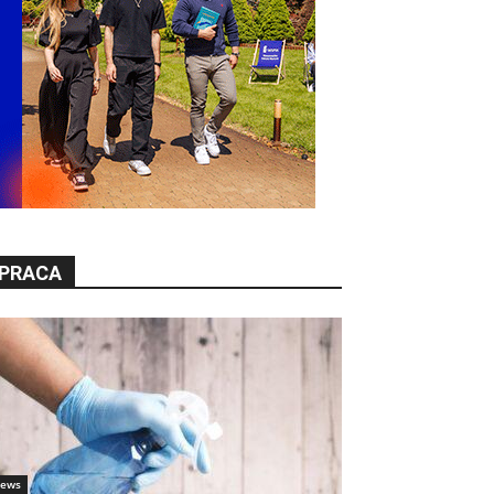
PRACA
ews