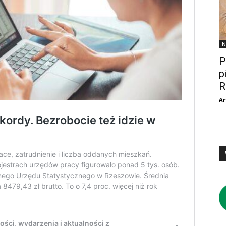
N
P
p
R
Ar