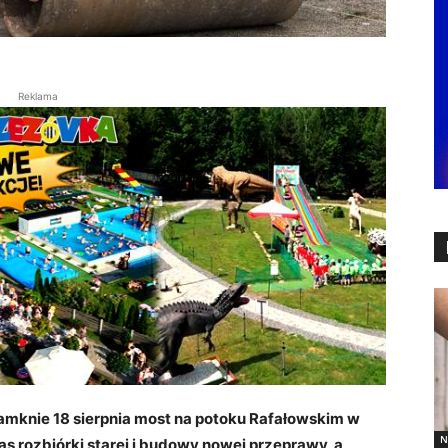
Reklama
mknie 18 sierpnia most na potoku Rafałowskim w
N
s rozbiórki starej i budowy nowej przeprawy, a