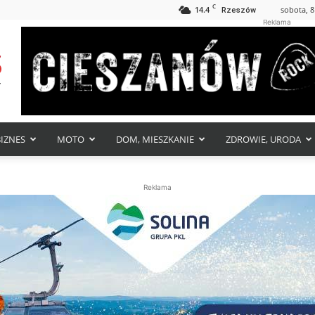
C
14.4
sobota, 8
Rzeszów
Reklama
BIZNES
MOTO
DOM, MIESZKANIE
ZDROWIE, URODA
Reklama