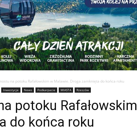
ostu na potoku Rafałowskim w Malawie. Droga zamknięta do końca roku
Inwestycje
News
Podkarpacie
MIASTA
Rzeszów
a potoku Rafałowskim
a do końca roku