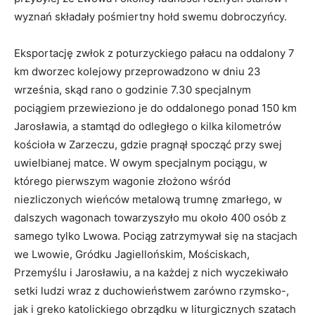
wyznań składały pośmiertny hołd swemu dobroczyńcy.
Eksportację zwłok z poturzyckiego pałacu na oddalony 7
km dworzec kolejowy przeprowadzono w dniu 23
września, skąd rano o godzinie 7.30 specjalnym
pociągiem przewieziono je do oddalonego ponad 150 km
Jarosławia, a stamtąd do odległego o kilka kilometrów
kościoła w Zarzeczu, gdzie pragnął spocząć przy swej
uwielbianej matce. W owym specjalnym pociągu, w
którego pierwszym wagonie złożono wśród
niezliczonych wieńców metalową trumnę zmarłego, w
dalszych wagonach towarzyszyło mu około 400 osób z
samego tylko Lwowa. Pociąg zatrzymywał się na stacjach
we Lwowie, Gródku Jagiellońskim, Mościskach,
Przemyślu i Jarosławiu, a na każdej z nich wyczekiwało
setki ludzi wraz z duchowieństwem zarówno rzymsko-,
jak i greko katolickiego obrządku w liturgicznych szatach