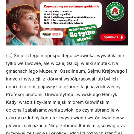
(…) Śmierć tego niepospolitego człowieka, wywołała nie
tylko we Lwowie, ale w całej Galicji wielki smutek. Na
gmachach jego Muzeum. Ossolineum, Sejmu Krajowego i
innych instytucji, z którymi współpracował lub był ich
dobrodziejem, pojawiły się czarne flagi na znak żałoby.
Profesor anatomii Uniwersytetu Lwowskiego Henryk
Kadyi wraz z fizykiem miejskim drem Głowińskim
dokonali zabalsamowania zwłok, po czym ubrano je w
czarny ozdobny kontusz i wystawiono wśród kwiatów w
głównej sali pałacu. Nieprzebrane tłumy miejscowej oraz
przybyłej ze Lwowa i okolicy ludności różnych stanów i