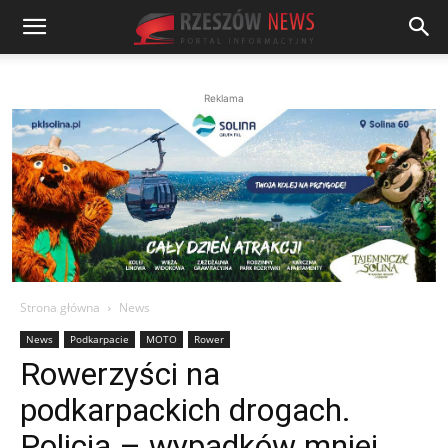
Reklama
Strona główna
News
News
Podkarpacie
MOTO
Rower
Rowerzyści na
podkarpackich drogach.
Policja – wypadków mniej,