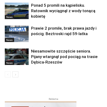
Ponad 5 promili na kąpielisku.
Ratownik wyciągnął z wody tonącą
kobietę
News
Prawie 2 promile, brak prawa jazdy i
pościg. Beztroski rajd 59-latka
News
Niesamowite szczęście seniora.
Pijany wtargnął pod pociąg na trasie
Dębica-Rzeszów
News
Reklama