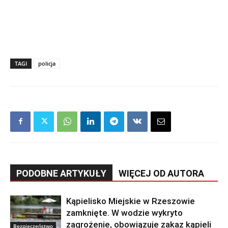
TAGI
policja
PODOBNE ARTYKUŁY
WIĘCEJ OD AUTORA
Kąpielisko Miejskie w Rzeszowie
zamknięte. W wodzie wykryto
zagrożenie, obowiązuje zakaz kąpieli
Bezpieczeństwo