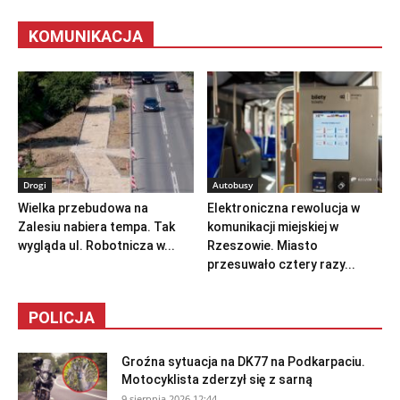
KOMUNIKACJA
Drogi
Autobusy
Wielka przebudowa na
Elektroniczna rewolucja w
Zalesiu nabiera tempa. Tak
komunikacji miejskiej w
wygląda ul. Robotnicza w...
Rzeszowie. Miasto
przesuwało cztery razy...
POLICJA
Groźna sytuacja na DK77 na Podkarpaciu.
Motocyklista zderzył się z sarną
9 sierpnia 2026 12:44