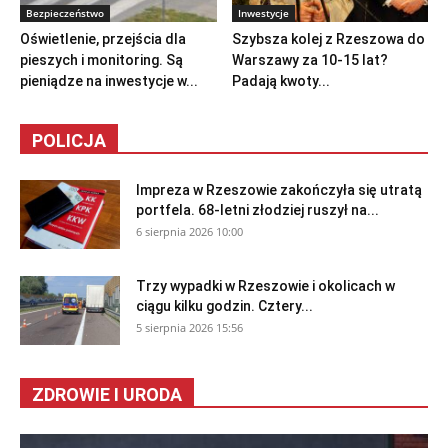
Bezpieczeństwo
Inwestycje
Oświetlenie, przejścia dla
Szybsza kolej z Rzeszowa do
pieszych i monitoring. Są
Warszawy za 10-15 lat?
pieniądze na inwestycje w...
Padają kwoty...
POLICJA
Impreza w Rzeszowie zakończyła się utratą
portfela. 68-letni złodziej ruszył na...
6 sierpnia 2026 10:00
Trzy wypadki w Rzeszowie i okolicach w
ciągu kilku godzin. Cztery...
5 sierpnia 2026 15:56
ZDROWIE I URODA