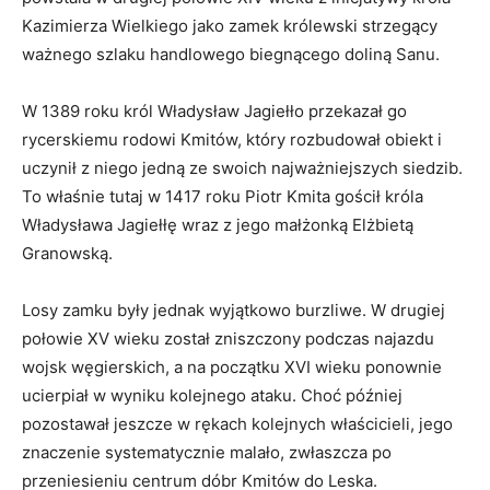
Kazimierza Wielkiego jako zamek królewski strzegący
ważnego szlaku handlowego biegnącego doliną Sanu.
W 1389 roku król Władysław Jagiełło przekazał go
rycerskiemu rodowi Kmitów, który rozbudował obiekt i
uczynił z niego jedną ze swoich najważniejszych siedzib.
To właśnie tutaj w 1417 roku Piotr Kmita gościł króla
Władysława Jagiełłę wraz z jego małżonką Elżbietą
Granowską.
Losy zamku były jednak wyjątkowo burzliwe. W drugiej
połowie XV wieku został zniszczony podczas najazdu
wojsk węgierskich, a na początku XVI wieku ponownie
ucierpiał w wyniku kolejnego ataku. Choć później
pozostawał jeszcze w rękach kolejnych właścicieli, jego
znaczenie systematycznie malało, zwłaszcza po
przeniesieniu centrum dóbr Kmitów do Leska.