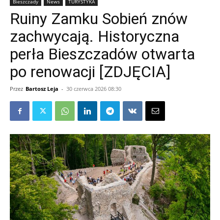
Bieszczady
News
TURYSTYKA
Ruiny Zamku Sobień znów
zachwycają. Historyczna
perła Bieszczadów otwarta
po renowacji [ZDJĘCIA]
Przez
Bartosz Leja
-
30 czerwca 2026 08:30