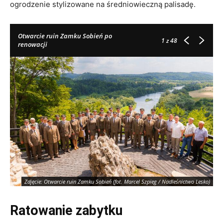
ogrodzenie stylizowane na średniowieczną palisadę.
Otwarcie ruin Zamku Sobień po
1
z 48
renowacji
Zdjęcie: Otwarcie ruin Zamku Sobień (fot. Marcel Szpieg / Nadleśnictwo Lesko)
Ratowanie zabytku