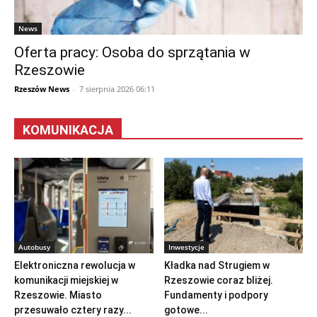
News
Oferta pracy: Osoba do sprzątania w
Rzeszowie
Rzeszów News
-
7 sierpnia 2026 06:11
KOMUNIKACJA
Autobusy
Inwestycje
Elektroniczna rewolucja w
Kładka nad Strugiem w
komunikacji miejskiej w
Rzeszowie coraz bliżej.
Rzeszowie. Miasto
Fundamenty i podpory
przesuwało cztery razy...
gotowe...