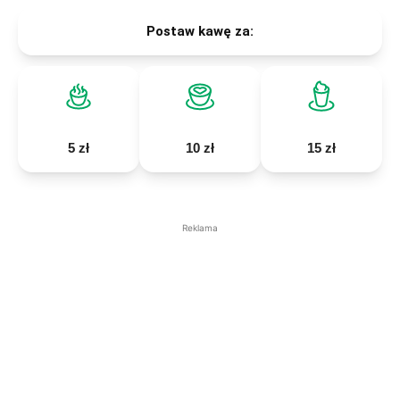
Postaw kawę za:
5 zł
10 zł
15 zł
Reklama