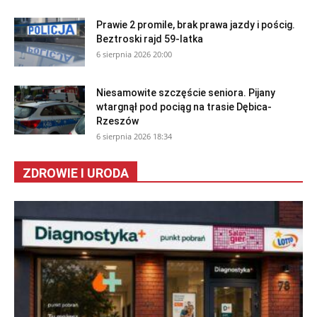
Prawie 2 promile, brak prawa jazdy i pościg.
Beztroski rajd 59-latka
6 sierpnia 2026 20:00
Niesamowite szczęście seniora. Pijany
wtargnął pod pociąg na trasie Dębica-
Rzeszów
6 sierpnia 2026 18:34
ZDROWIE I URODA