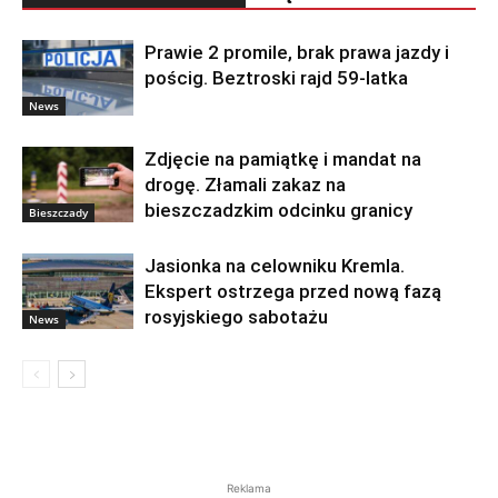
Prawie 2 promile, brak prawa jazdy i
pościg. Beztroski rajd 59-latka
News
Zdjęcie na pamiątkę i mandat na
drogę. Złamali zakaz na
bieszczadzkim odcinku granicy
Bieszczady
Jasionka na celowniku Kremla.
Ekspert ostrzega przed nową fazą
rosyjskiego sabotażu
News
Reklama