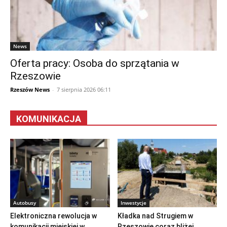
News
Oferta pracy: Osoba do sprzątania w
Rzeszowie
Rzeszów News
-
7 sierpnia 2026 06:11
KOMUNIKACJA
Autobusy
Inwestycje
Elektroniczna rewolucja w
Kładka nad Strugiem w
komunikacji miejskiej w
Rzeszowie coraz bliżej.