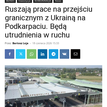
BIZNES
Inwestycje
KOMUNIKACJA
News
Ruszają prace na przejściu
granicznym z Ukrainą na
Podkarpaciu. Będą
utrudnienia w ruchu
Przez
Bartosz Leja
-
18 czerwca 2026 15:33