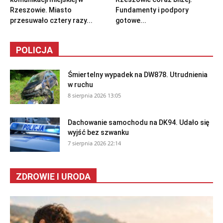
Rzeszowie. Miasto
Fundamenty i podpory
przesuwało cztery razy...
gotowe...
POLICJA
Śmiertelny wypadek na DW878. Utrudnienia
w ruchu
8 sierpnia 2026 13:05
Dachowanie samochodu na DK94. Udało się
wyjść bez szwanku
7 sierpnia 2026 22:14
ZDROWIE I URODA