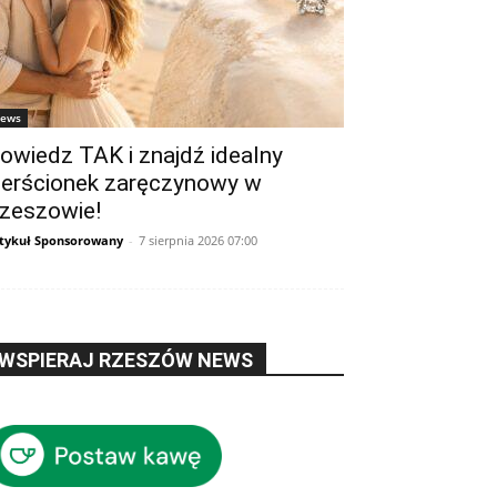
ews
owiedz TAK i znajdź idealny
ierścionek zaręczynowy w
zeszowie!
tykuł Sponsorowany
-
7 sierpnia 2026 07:00
WSPIERAJ RZESZÓW NEWS