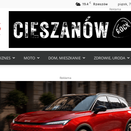
C
19.4
piątek, 7
Rzeszów
Reklama
BIZNES
MOTO
DOM, MIESZKANIE
ZDROWIE, URODA
Reklama