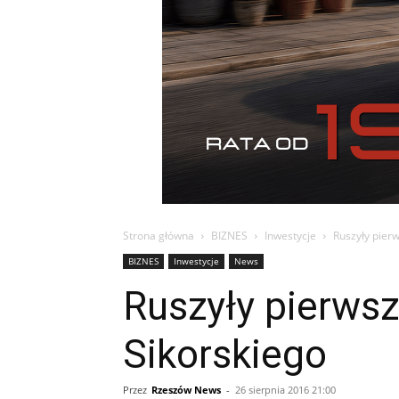
Strona główna
BIZNES
Inwestycje
Ruszyły pierw
BIZNES
Inwestycje
News
Ruszyły pierwsz
Sikorskiego
Przez
Rzeszów News
-
26 sierpnia 2016 21:00