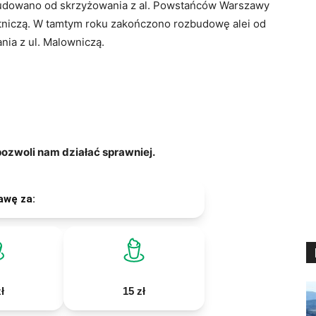
budowano od skrzyżowania z al. Powstańców Warszawy
botniczą. W tamtym roku zakończono rozbudowę alei od
nia z ul. Malowniczą.
zwoli nam działać sprawniej.
awę za:
ł
15 zł