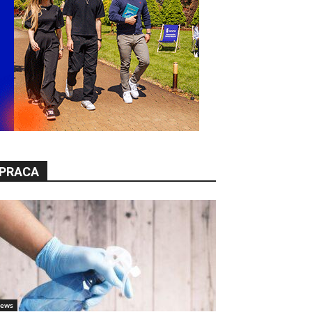
PRACA
ews