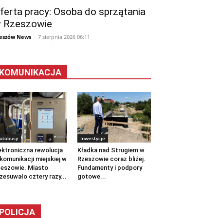
ferta pracy: Osoba do sprzątania
 Rzeszowie
eszów News
-
7 sierpnia 2026 06:11
KOMUNIKACJA
utobusy
Inwestycje
ektroniczna rewolucja
Kładka nad Strugiem w
komunikacji miejskiej w
Rzeszowie coraz bliżej.
eszowie. Miasto
Fundamenty i podpory
zesuwało cztery razy...
gotowe...
POLICJA