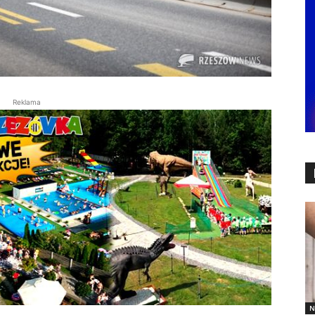
Reklama
N