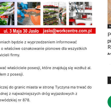
N
P
p
ieniach będzie z wyprzedzeniem informować
R
 o właściwe oznakowanie pionowe dla wszystkich
Ar
cieli firmy.
ć właściciele posesji, które znajdują się wzdłuż al.
dem z posesji.
iczej do granic miasta w stronę Tyczyna ma trwać do
jednej z najważniejszych dróg wyjazdowych z
ewódzkiej nr 878.