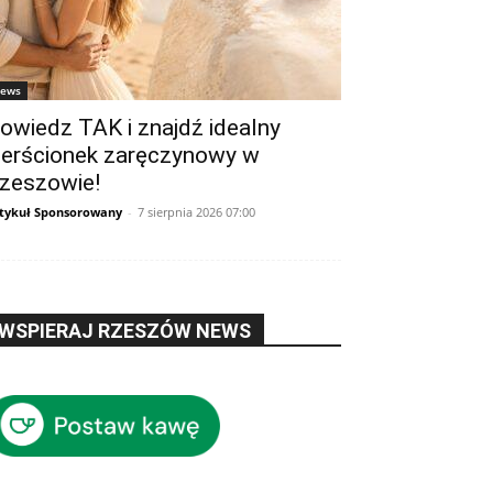
ews
owiedz TAK i znajdź idealny
ierścionek zaręczynowy w
zeszowie!
tykuł Sponsorowany
-
7 sierpnia 2026 07:00
WSPIERAJ RZESZÓW NEWS