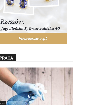
PRACA
ews