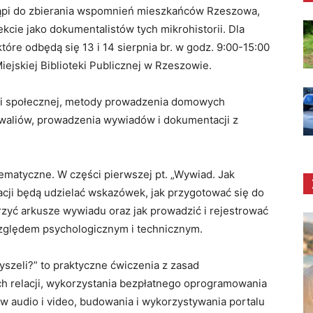
ąpi do zbierania wspomnień mieszkańców Rzeszowa,
kcie jako dokumentalistów tych mikrohistorii. Dla
tóre odbędą się 13 i 14 sierpnia br. w godz. 9:00-15:00
ejskiej Biblioteki Publicznej w Rzeszowie.
yki społecznej, metody prowadzenia domowych
chiwaliów, prowadzenia wywiadów i dokumentacji z
ematyczne. W części pierwszej pt. „Wywiad. Jak
acji będą udzielać wskazówek, jak przygotować się do
rzyć arkusze wywiadu oraz jak prowadzić i rejestrować
zględem psychologicznym i technicznym.
łyszeli?” to praktyczne ćwiczenia z zasad
h relacji, wykorzystania bezpłatnego oprogramowania
ów audio i video, budowania i wykorzystywania portalu