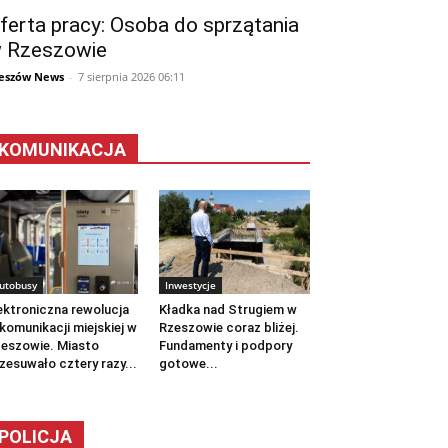
ferta pracy: Osoba do sprzątania
 Rzeszowie
eszów News
-
7 sierpnia 2026 06:11
KOMUNIKACJA
utobusy
Inwestycje
ektroniczna rewolucja
Kładka nad Strugiem w
komunikacji miejskiej w
Rzeszowie coraz bliżej.
eszowie. Miasto
Fundamenty i podpory
zesuwało cztery razy...
gotowe...
POLICJA