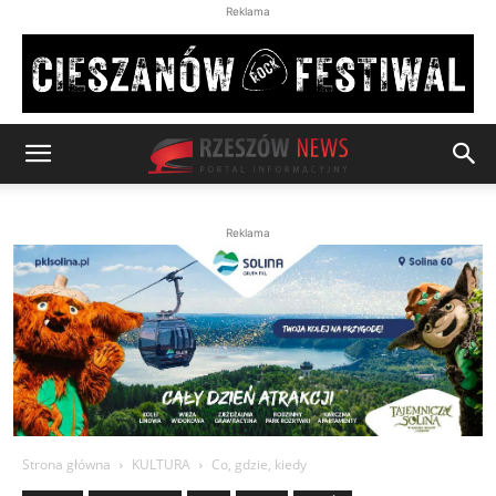
Reklama
Reklama
Strona główna
KULTURA
Co, gdzie, kiedy