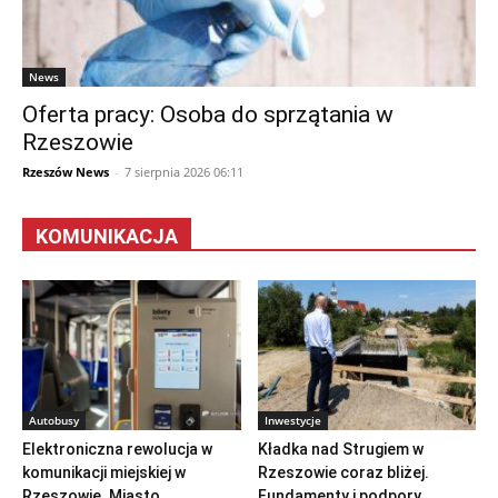
News
Oferta pracy: Osoba do sprzątania w
Rzeszowie
Rzeszów News
-
7 sierpnia 2026 06:11
KOMUNIKACJA
Autobusy
Inwestycje
Elektroniczna rewolucja w
Kładka nad Strugiem w
komunikacji miejskiej w
Rzeszowie coraz bliżej.
Rzeszowie. Miasto
Fundamenty i podpory