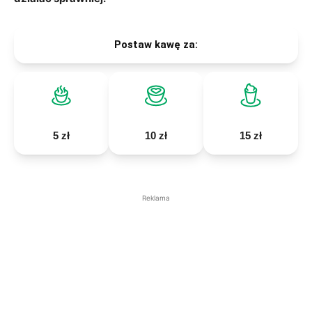
Postaw kawę za:
5 zł
10 zł
15 zł
Reklama