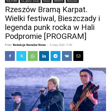
KULTURA
Co, gdzie, kiedy
News
MIASTA
Rzeszów
Rzeszów Bramą Karpat.
Wielki festiwal, Bieszczady i
legenda punk rocka w Hali
Podpromie [PROGRAM]
Przez
Redakcja Rzeszów News
-
9 maja 2026 17:40