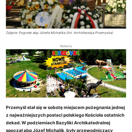
Zdjęcie: Pogrzeb abp Józefa Michalika (fot. Archidiecezja Przemyska)
Reklama
Przemyśl stał się w sobotę miejscem pożegnania jednej
z najważniejszych postaci polskiego Kościoła ostatnich
dekad. W podziemiach Bazyliki Archikatedralnej
spoczął abp Józef Michalik, były przewodniczący