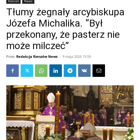
Kościół
News
Tłumy żegnały arcybiskupa
Józefa Michalika. “Był
przekonany, że pasterz nie
może milczeć”
Przez
Redakcja Rzeszów News
-
9 maja 2026 15:59