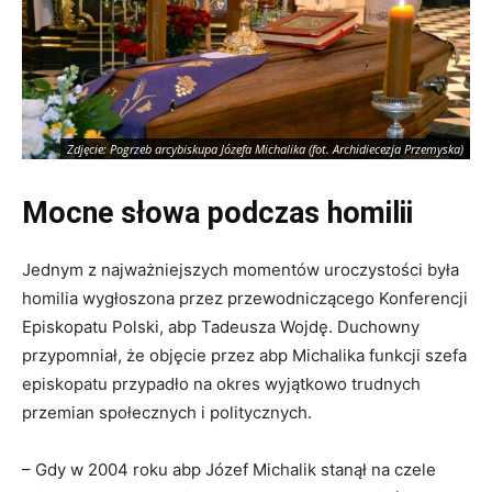
Zdjęcie: Pogrzeb arcybiskupa Józefa Michalika (fot. Archidiecezja Przemyska)
Mocne słowa podczas homilii
Jednym z najważniejszych momentów uroczystości była
homilia wygłoszona przez przewodniczącego Konferencji
Episkopatu Polski, abp Tadeusza Wojdę. Duchowny
przypomniał, że objęcie przez abp Michalika funkcji szefa
episkopatu przypadło na okres wyjątkowo trudnych
przemian społecznych i politycznych.
– Gdy w 2004 roku abp Józef Michalik stanął na czele