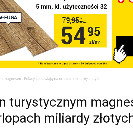
ym magnesem. Polacy zostawiają na urlopach miliardy złotych
on turystycznym magne
rlopach miliardy złotyc