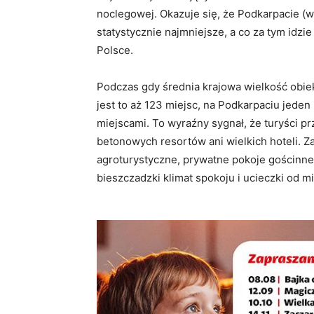
noclegowej
. Okazuje się, że Podkarpacie (
statystycznie najmniejsze, a co za tym idzi
Polsce
.
Podczas gdy średnia krajowa wielkość obi
jest to aż 123 miejsc, na Podkarpaciu jede
miejscami
. To wyraźny sygnał, że turyści p
betonowych resortów ani wielkich hoteli
. Z
agroturystyczne, prywatne pokoje gościnne o
bieszczadzki klimat spokoju i ucieczki od m