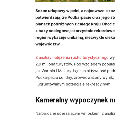
Sezon urlopowy w pełni, a najnowsze, szc
potwierdzają, że Podkarpacie oraz jego sto
planach podróżnych z całego kraju. Choć 
z bazy noclegowej skorzystało rekordowe 4
region wykazuje unikalną, niezwykle cieka
województw.
Z analizy natężenia ruchu turystycznego
wyn
2,9 miliona turystów
. Pod względem popular
jak Warmia i Mazury
. Łączna aktywność pod
Podkarpaciu solidny, zrównoważony wynik,
i ugruntowanym potencjale rekreacyjnym
.
Kameralny wypoczynek n
Najbardziej uderzającym wnioskiem z analiz