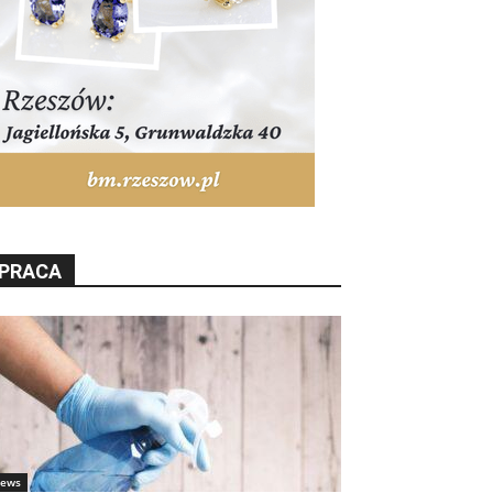
PRACA
ews