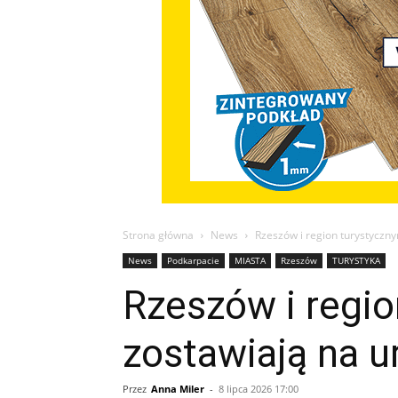
Strona główna
News
Rzeszów i region turystyczn
News
Podkarpacie
MIASTA
Rzeszów
TURYSTYKA
Rzeszów i regi
zostawiają na u
Przez
Anna Miler
-
8 lipca 2026 17:00