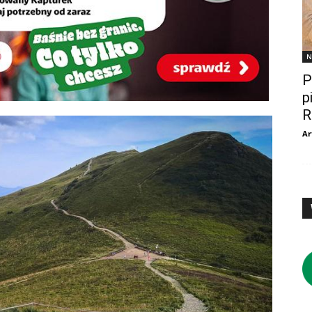
N
P
p
R
Ar