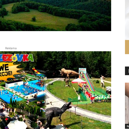
Reklama
N