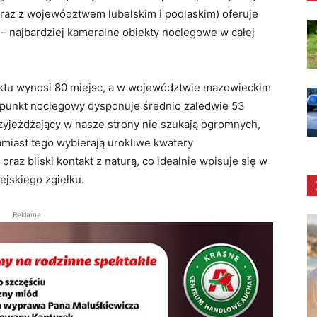
wraz z województwem lubelskim i podlaskim) oferuje
e – najbardziej kameralne obiekty noclegowe w całej
ektu wynosi 80 miejsc, a w województwie mazowieckim
n punkt noclegowy dysponuje średnio zaledwie 53
rzyjeżdżający w nasze strony nie szukają ogromnych,
amiast tego wybierają urokliwe kwatery
raz bliski kontakt z naturą, co idealnie wpisuje się w
iejskiego zgiełku
.
Reklama