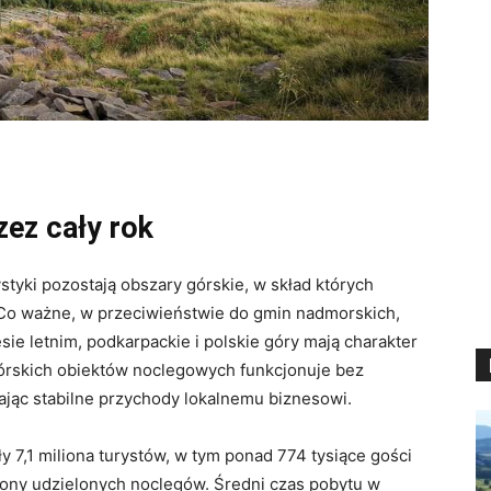
ez cały rok
styki pozostają obszary górskie, w skład których
 Co ważne, w przeciwieństwie do gmin nadmorskich,
sie letnim, podkarpackie i polskie góry mają charakter
górskich obiektów noclegowych funkcjonuje bez
ając stabilne przychody lokalnemu biznesowi
.
ły 7,1 miliona turystów, w tym ponad 774 tysiące gości
liony udzielonych noclegów
. Średni czas pobytu w