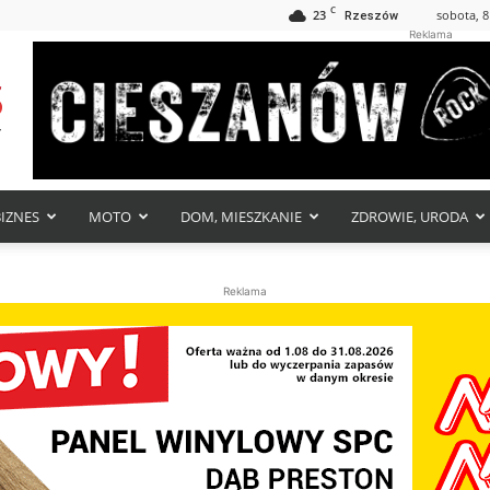
C
23
sobota, 8
Rzeszów
Reklama
BIZNES
MOTO
DOM, MIESZKANIE
ZDROWIE, URODA
Reklama