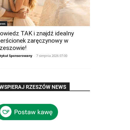
ews
owiedz TAK i znajdź idealny
ierścionek zaręczynowy w
zeszowie!
tykuł Sponsorowany
-
7 sierpnia 2026 07:00
WSPIERAJ RZESZÓW NEWS