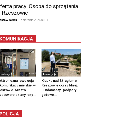
ferta pracy: Osoba do sprzątania
 Rzeszowie
eszów News
-
7 sierpnia 2026 06:11
KOMUNIKACJA
utobusy
Inwestycje
ektroniczna rewolucja
Kładka nad Strugiem w
komunikacji miejskiej w
Rzeszowie coraz bliżej.
eszowie. Miasto
Fundamenty i podpory
zesuwało cztery razy...
gotowe...
POLICJA