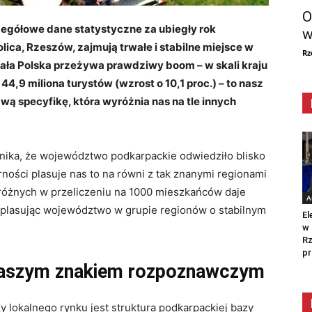
O
zegółowe dane statystyczne za ubiegły rok
w
lica, Rzeszów, zajmują trwałe i stabilne miejsce w
Rz
cała Polska przeżywa prawdziwy boom – w skali kraju
4,9 miliona turystów (wzrost o 10,1 proc.) – to nasz
wą specyfikę, która wyróżnia nas na tle innych
ika, że województwo podkarpackie odwiedziło blisko
ności plasuje nas to na równi z tak znanymi regionami
różnych w przeliczeniu na 1000 mieszkańców daje
A
 plasując województwo w grupie regionów o stabilnym
El
w 
Rz
pr
aszym znakiem rozpoznawczym
y lokalnego rynku jest struktura podkarpackiej bazy