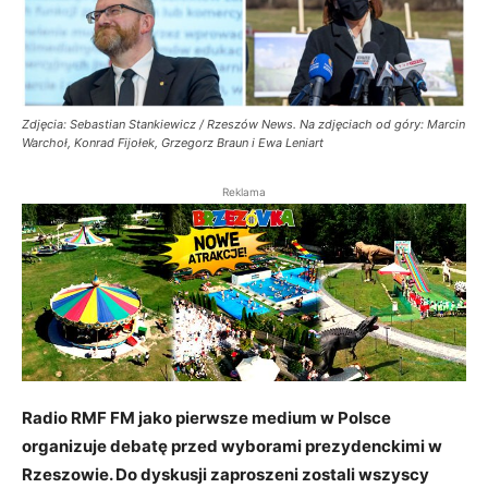
Zdjęcia: Sebastian Stankiewicz / Rzeszów News. Na zdjęciach od góry: Marcin
Warchoł, Konrad Fijołek, Grzegorz Braun i Ewa Leniart
Reklama
Radio RMF FM jako pierwsze medium w Polsce
organizuje debatę przed wyborami prezydenckimi w
Rzeszowie. Do dyskusji zaproszeni zostali wszyscy