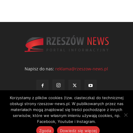
Napisz do nas:
reklama@rzeszow-news.pl
Korzystamy z plików cookies (tzw. ciasteczka) do technicznej
obsługi strony rzeszow-news.pl. W publikowanych przez nas
materiałach mogą znajdować się treści pochodzące z innych
serwisów, które we własnym imieniu używają cookies, np.
Kontakt
Polityka prywatności
Regulamin portalu
Facebook, Youtube i Instagram.
© NEWS Sp. z o.o. - wydawca portalu Rzeszów News. Wszystkie prawa
Zgoda
Dowiedz się więcej
zastrzeżone. Tel.: 601 97 55 30