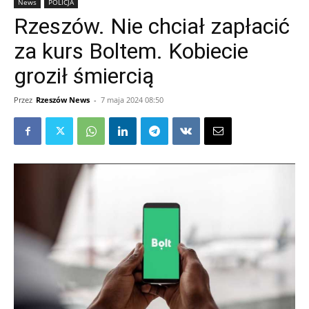
News
POLICJA
Rzeszów. Nie chciał zapłacić
za kurs Boltem. Kobiecie
groził śmiercią
Przez
Rzeszów News
-
7 maja 2024 08:50