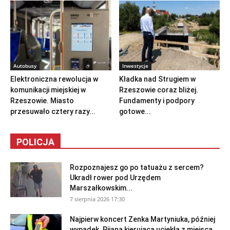
Autobusy
Inwestycje
Elektroniczna rewolucja w
Kładka nad Strugiem w
komunikacji miejskiej w
Rzeszowie coraz bliżej.
Rzeszowie. Miasto
Fundamenty i podpory
przesuwało cztery razy...
gotowe...
POLICJA
Rozpoznajesz go po tatuażu z sercem?
Ukradł rower pod Urzędem
Marszałkowskim...
7 sierpnia 2026 17:30
Najpierw koncert Zenka Martyniuka, później
wypadek. Pijana kierująca uciekła z miejsca...