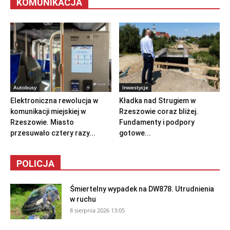
KOMUNIKACJA
Autobusy
Inwestycje
Elektroniczna rewolucja w
Kładka nad Strugiem w
komunikacji miejskiej w
Rzeszowie coraz bliżej.
Rzeszowie. Miasto
Fundamenty i podpory
przesuwało cztery razy...
gotowe...
POLICJA
Śmiertelny wypadek na DW878. Utrudnienia
w ruchu
8 sierpnia 2026 13:05