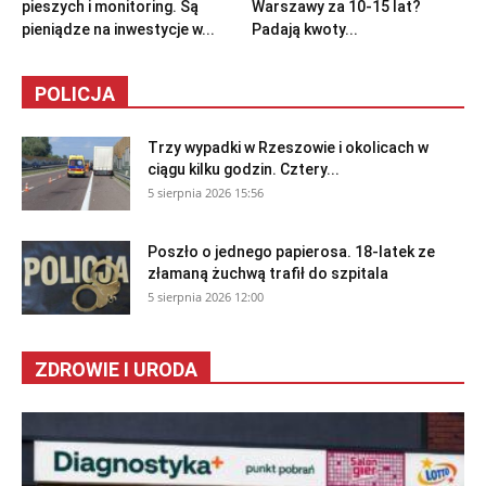
pieszych i monitoring. Są
Warszawy za 10-15 lat?
pieniądze na inwestycje w...
Padają kwoty...
POLICJA
Trzy wypadki w Rzeszowie i okolicach w
ciągu kilku godzin. Cztery...
5 sierpnia 2026 15:56
Poszło o jednego papierosa. 18-latek ze
złamaną żuchwą trafił do szpitala
5 sierpnia 2026 12:00
ZDROWIE I URODA