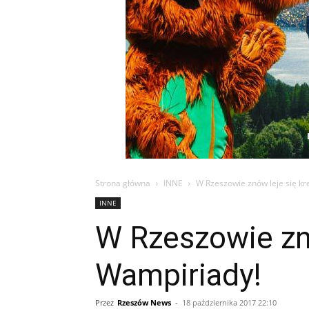
Strona główna
INNE
W Rzeszowie znów leje się kr
INNE
W Rzeszowie znó
Wampiriady!
Przez
Rzeszów News
-
18 października 2017 22:10