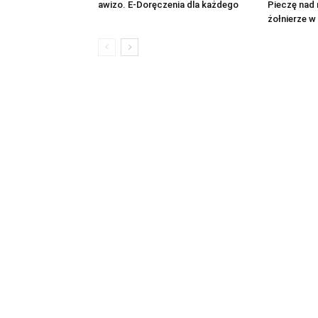
awizo. E-Doręczenia dla każdego
Pieczę nad 
żołnierze w