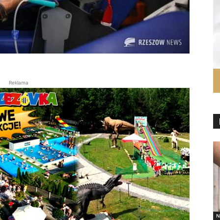
Reklama
N