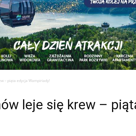
ew – piąta edycja Wampiriady!
w leje się krew – piąt