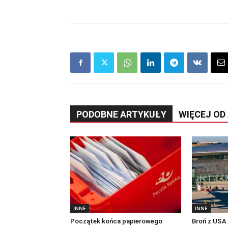
PODOBNE ARTYKUŁY
WIĘCEJ OD
INNE
INNE
Początek końca papierowego
Broń z USA n