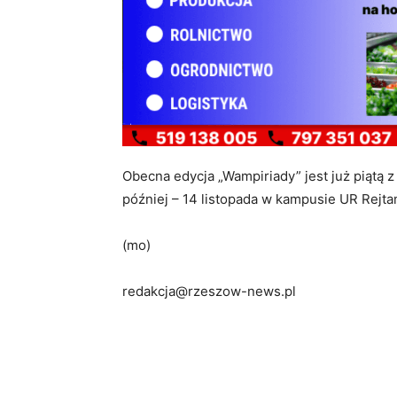
Obecna edycja „Wampiriady” jest już piątą z
później – 14 listopada w kampusie UR Rejt
(mo)
redakcja@rzeszow-news.pl