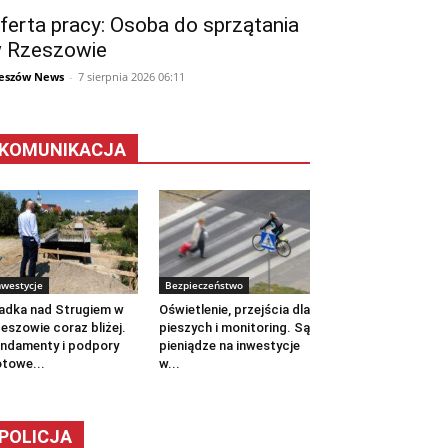
ferta pracy: Osoba do sprzątania
 Rzeszowie
eszów News
-
7 sierpnia 2026 06:11
KOMUNIKACJA
nwestycje
Bezpieczeństwo
adka nad Strugiem w
Oświetlenie, przejścia dla
eszowie coraz bliżej.
pieszych i monitoring. Są
ndamenty i podpory
pieniądze na inwestycje
towe...
w...
POLICJA