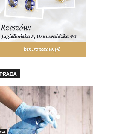
PRACA
ews