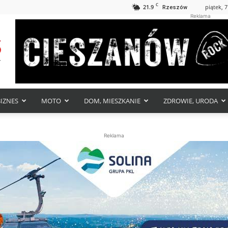
C
21.9
piątek, 7
Rzeszów
Reklama
BIZNES
MOTO
DOM, MIESZKANIE
ZDROWIE, URODA
Reklama