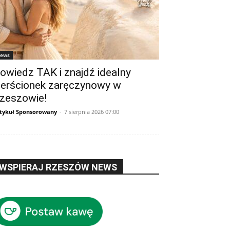
ews
owiedz TAK i znajdź idealny
ierścionek zaręczynowy w
zeszowie!
tykuł Sponsorowany
-
7 sierpnia 2026 07:00
WSPIERAJ RZESZÓW NEWS