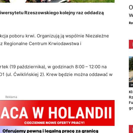
O
niwersytetu Rzeszowskiego kolejny raz oddadzą
w
Rz
kcja poboru krwi. Organizują ją wspólnie Niezależne
raz Regionalne Centrum Krwiodawstwa i
tek (19 października), w godzinach 8:00 – 12:00 na
1 (ul. Ćwiklińskiej 2). Krew będzie można oddawać w
I
Kł
Rz
Reklama
Fu
go