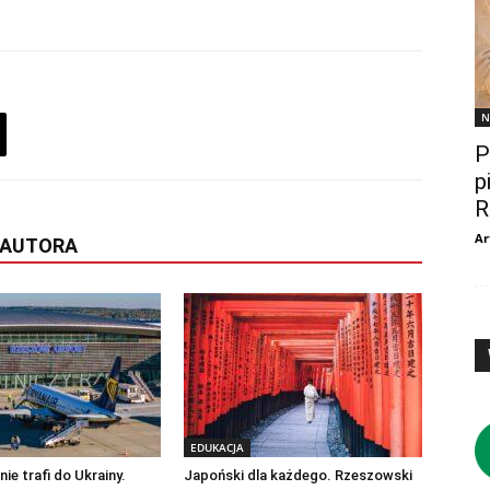
N
P
p
R
Ar
 AUTORA
EDUKACJA
ie trafi do Ukrainy.
Japoński dla każdego. Rzeszowski