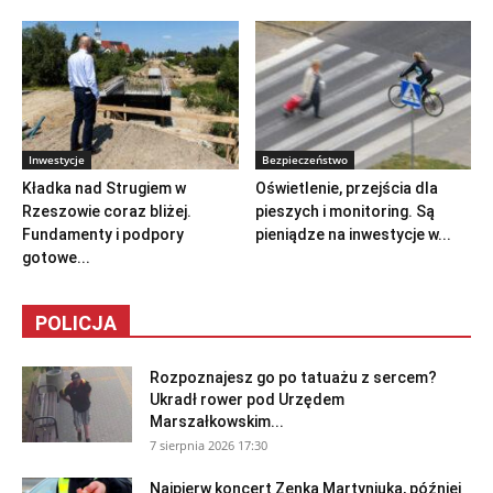
Inwestycje
Bezpieczeństwo
Kładka nad Strugiem w
Oświetlenie, przejścia dla
Rzeszowie coraz bliżej.
pieszych i monitoring. Są
Fundamenty i podpory
pieniądze na inwestycje w...
gotowe...
POLICJA
Rozpoznajesz go po tatuażu z sercem?
Ukradł rower pod Urzędem
Marszałkowskim...
7 sierpnia 2026 17:30
Najpierw koncert Zenka Martyniuka, później