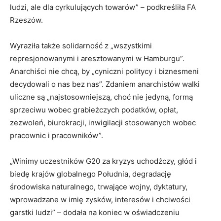
ludzi, ale dla cyrkulujących towarów” – podkreśliła FA
Rzeszów.
Wyraziła także solidarność z „wszystkimi
represjonowanymi i aresztowanymi w Hamburgu”.
Anarchiści nie chcą, by „cyniczni politycy i biznesmeni
decydowali o nas bez nas”. Zdaniem anarchistów walki
uliczne są „najstosowniejszą, choć nie jedyną, formą
sprzeciwu wobec grabieżczych podatków, opłat,
zezwoleń, biurokracji, inwigilacji stosowanych wobec
pracownic i pracowników”.
„Winimy uczestników G20 za kryzys uchodźczy, głód i
biedę krajów globalnego Południa, degradację
środowiska naturalnego, trwające wojny, dyktatury,
wprowadzane w imię zysków, interesów i chciwości
garstki ludzi” – dodała na koniec w oświadczeniu