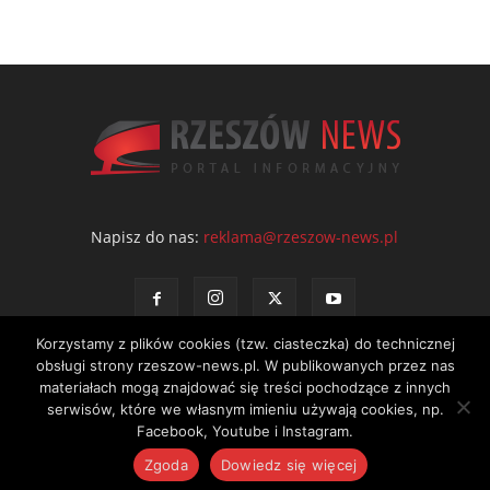
Napisz do nas:
reklama@rzeszow-news.pl
Korzystamy z plików cookies (tzw. ciasteczka) do technicznej
obsługi strony rzeszow-news.pl. W publikowanych przez nas
materiałach mogą znajdować się treści pochodzące z innych
serwisów, które we własnym imieniu używają cookies, np.
Kontakt
Polityka prywatności
Regulamin portalu
Facebook, Youtube i Instagram.
© NEWS Sp. z o.o. - wydawca portalu Rzeszów News. Wszystkie prawa
Zgoda
Dowiedz się więcej
zastrzeżone. Tel.: 601 97 55 30