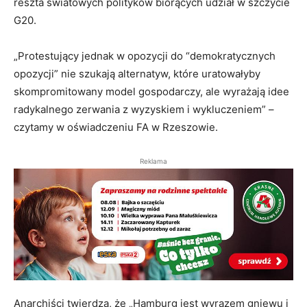
reszta światowych polityków biorących udział w szczycie
G20.
„Protestujący jednak w opozycji do “demokratycznych
opozycji” nie szukają alternatyw, które uratowałyby
skompromitowany model gospodarczy, ale wyrażają idee
radykalnego zerwania z wyzyskiem i wykluczeniem” –
czytamy w oświadczeniu FA w Rzeszowie.
Reklama
Anarchiści twierdzą, że „Hamburg jest wyrazem gniewu i