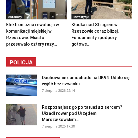
Autobusy
Inwestycje
Elektroniczna rewolucja w
Kładka nad Strugiem w
komunikacji miejskiej w
Rzeszowie coraz bliżej.
Rzeszowie. Miasto
Fundamenty i podpory
przesuwało cztery razy...
gotowe...
POLICJA
Dachowanie samochodu na DK94. Udało się
wyjść bez szwanku
7 sierpnia 2026 22:14
Rozpoznajesz go po tatuażu z sercem?
Ukradł rower pod Urzędem
Marszałkowskim...
7 sierpnia 2026 17:30