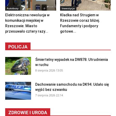
Autobusy
Inwestycje
Elektroniczna rewolucja w
Kładka nad Strugiem w
komunikacji miejskiej w
Rzeszowie coraz bliżej.
Rzeszowie. Miasto
Fundamenty i podpory
przesuwało cztery razy...
gotowe...
POLICJA
Śmiertelny wypadek na DW878. Utrudnienia
w ruchu
8 sierpnia 2026 13:05
Dachowanie samochodu na DK94. Udało się
wyjść bez szwanku
7 sierpnia 2026 22:14
ZDROWIE I URODA