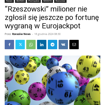
News
BIZNES
Pieniądze
MIASTA
Rzeszów
“Rzeszowski” milioner nie
zgłosił się jeszcze po fortunę
wygraną w Eurojackpot
Przez
Rzeszów News
-
18 grudnia 2024 08:30