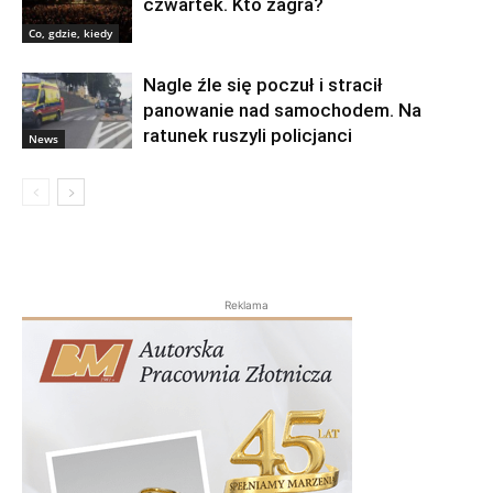
czwartek. Kto zagra?
Co, gdzie, kiedy
Nagle źle się poczuł i stracił
panowanie nad samochodem. Na
ratunek ruszyli policjanci
News
Reklama