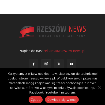
Napisz do nas:
reklama@rzeszow-news.pl
Korzystamy z plików cookies (tzw. ciasteczka) do technicznej
obsługi strony rzeszow-news.pl. W publikowanych przez nas
materiałach mogą znajdować się treści pochodzące z innych
serwisów, które we własnym imieniu używają cookies, np.
Kontakt
Polityka prywatności
Regulamin portalu
Facebook, Youtube i Instagram.
© NEWS Sp. z o.o. - wydawca portalu Rzeszów News. Wszystkie prawa
Zgoda
Dowiedz się więcej
zastrzeżone. Tel.: 601 97 55 30