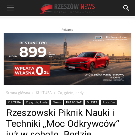
Reklama
Strona główna
KULTURA
Co, gdzie, kiedy
KULTURA
Co, gdzie, kiedy
News
PATRONAT
MIASTA
Rzeszów
Rzeszowski Piknik Nauki i
Techniki „Moc Odkrywców”
już w sobotę. Będzie