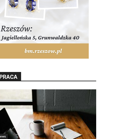
PRACA
ews