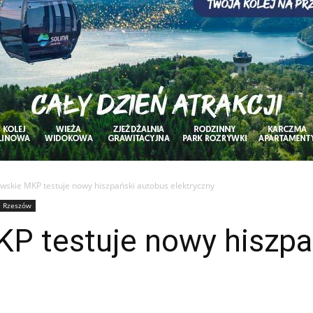
wskie MKP testuje nowy hiszpański autobus elektryczny
Rzeszów
P testuje nowy hiszpa