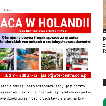
Reklama
N
P
p
R
Ar
zań z zakresu bezpieczeństwa jazdy i jest bardzo
pasażerów. Elektrobus Irizar ieBus produkowany jest w
iwe dzięki uprzejmości przedstawiciela tej marki w