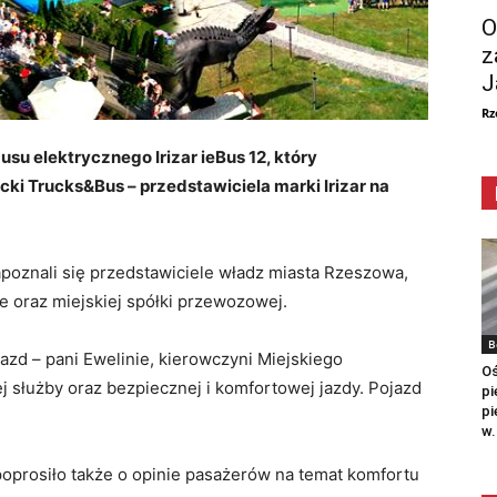
O
z
J
Rz
usu elektrycznego Irizar ieBus 12, który
ki Trucks&Bus – przedstawiciela marki Irizar na
poznali się przedstawiciele władz miasta Rzeszowa,
 oraz miejskiej spółki przewozowej.
B
azd – pani Ewelinie, kierowczyni Miejskiego
Oś
 służby oraz bezpiecznej i komfortowej jazdy. Pojazd
pi
pi
w.
oprosiło także o opinie pasażerów na temat komfortu