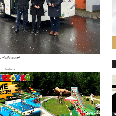
szowie/Facebook
Reklama
N