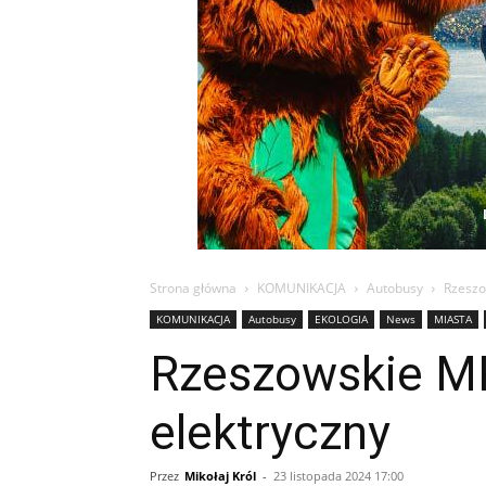
Strona główna
KOMUNIKACJA
Autobusy
Rzeszo
KOMUNIKACJA
Autobusy
EKOLOGIA
News
MIASTA
Rzeszowskie MK
elektryczny
Przez
Mikołaj Król
-
23 listopada 2024 17:00