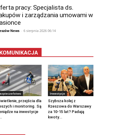
ferta pracy: Specjalista ds.
akupów i zarządzania umowami w
asionce
eszów News
-
6 sierpnia 2026 06:14
KOMUNIKACJA
ezpieczeństwo
Inwestycje
wietlenie, przejścia dla
Szybsza kolej z
eszych i monitoring. Są
Rzeszowa do Warszawy
eniądze na inwestycje
za 10-15 lat? Padają
..
kwoty...