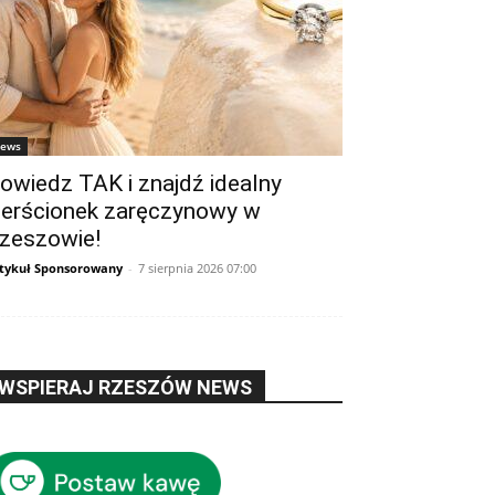
ews
owiedz TAK i znajdź idealny
ierścionek zaręczynowy w
zeszowie!
tykuł Sponsorowany
-
7 sierpnia 2026 07:00
WSPIERAJ RZESZÓW NEWS