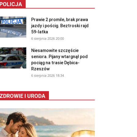
POLICJA
Prawie 2 promile, brak prawa
jazdy i pościg. Beztroski rajd
59-latka
6 sierpnia 2026 20:00
Niesamowite szczęście
seniora. Pijany wtargnął pod
pociąg na trasie Dębica-
Rzeszów
6 sierpnia 2026 18:34
ZDROWIE I URODA