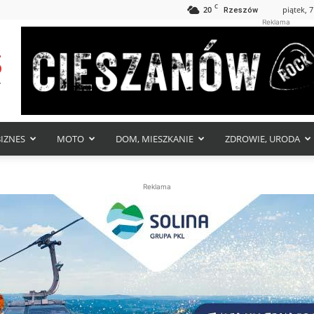
C
20
piątek, 7
Rzeszów
Reklama
BIZNES
MOTO
DOM, MIESZKANIE
ZDROWIE, URODA
Reklama