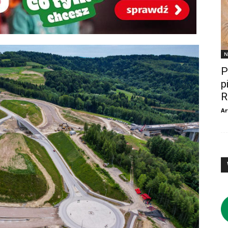
N
P
p
R
Ar