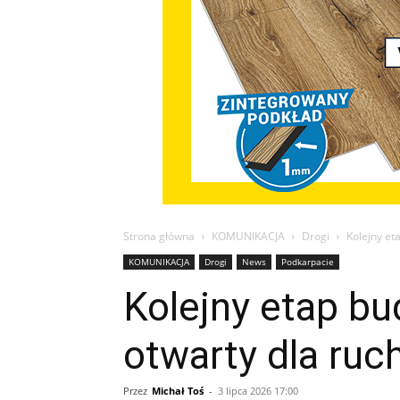
Strona główna
KOMUNIKACJA
Drogi
Kolejny et
KOMUNIKACJA
Drogi
News
Podkarpacie
Kolejny etap b
otwarty dla ruc
Przez
Michał Toś
-
3 lipca 2026 17:00