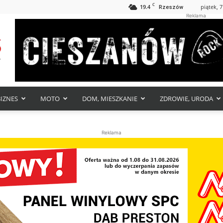
C
19.4
piątek, 7
Rzeszów
Reklama
BIZNES
MOTO
DOM, MIESZKANIE
ZDROWIE, URODA
Reklama