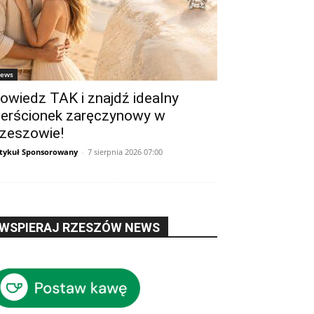
ews
owiedz TAK i znajdź idealny
ierścionek zaręczynowy w
zeszowie!
tykuł Sponsorowany
-
7 sierpnia 2026 07:00
WSPIERAJ RZESZÓW NEWS