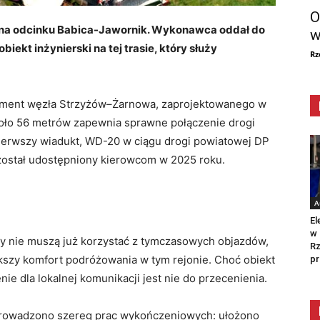
O
 na odcinku Babica-Jawornik. Wykonawca oddał do
w
iekt inżynierski na tej trasie, który służy
Rz
lement węzła Strzyżów–Żarnowa, zaprojektowanego w
około 56 metrów zapewnia sprawne połączenie drogi
Pierwszy wiadukt, WD-20 w ciągu drogi powiatowej DP
, został udostępniony kierowcom w 2025 roku.
A
El
w 
cy nie muszą już korzystać z tymczasowych objazdów,
Rz
kszy komfort podróżowania w tym rejonie. Choć obiekt
pr
ie dla lokalnej komunikacji jest nie do przecenienia.
prowadzono szereg prac wykończeniowych: ułożono