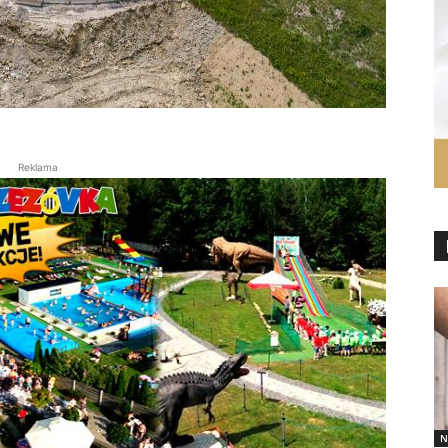
Reklama
N