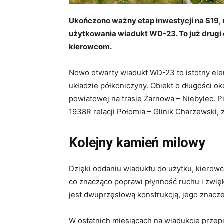
Ukończono ważny etap inwestycji na S19,
użytkowania wiadukt WD-23. To już drugi ob
kierowcom.
Nowo otwarty wiadukt WD-23 to istotny e
układzie półkoniczyny. Obiekt o długości 
powiatowej na trasie Żarnowa – Niebylec. 
1938R relacji Połomia – Glinik Charzewski
Kolejny kamień milowy
Dzięki oddaniu wiaduktu do użytku, kierow
co znacząco poprawi płynność ruchu i zwię
jest dwuprzęsłową konstrukcją, jego znaczen
W ostatnich miesiącach na wiadukcie prze