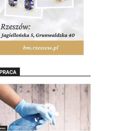
PRACA
ews