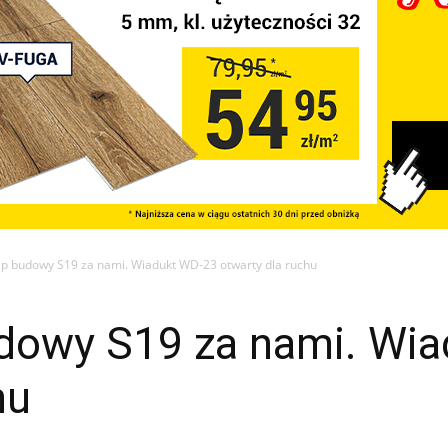
ap budowy S19 za nami. Wiadukt WD-23 otwarty dla ruchu
udowy S19 za nami. Wi
hu