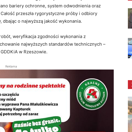
wano bariery ochronne, system odwodnienia oraz
Całość przeszła rygorystyczne próby i odbiory
y, dbając o najwyższą jakość wykonania.
robót, weryfikacja zgodności wykonania z
achowanie najwyższych standardów technicznych –
y GDDKiA w Rzeszowie.
Reklama