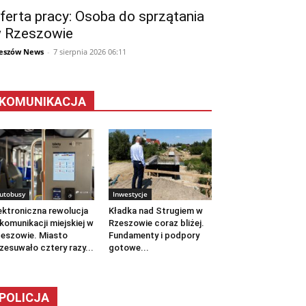
ferta pracy: Osoba do sprzątania
 Rzeszowie
eszów News
-
7 sierpnia 2026 06:11
KOMUNIKACJA
utobusy
Inwestycje
ektroniczna rewolucja
Kładka nad Strugiem w
komunikacji miejskiej w
Rzeszowie coraz bliżej.
eszowie. Miasto
Fundamenty i podpory
zesuwało cztery razy...
gotowe...
POLICJA