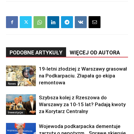
PODOBNE ARTYKUŁY
WIĘCEJ OD AUTORA
19-letni złodziej z Warszawy grasował
na Podkarpaciu. Złapała go ekipa
remontowa
News
Szybsza kolej z Rzeszowa do
Warszawy za 10-15 lat? Padają kwoty
za Korytarz Centralny
Inwestycje
Wojewoda podkarpacka dementuje
zarzuty o nepotyzm. „Sprawę skieruję