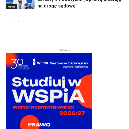
na drogę sądową”
News
Reklama