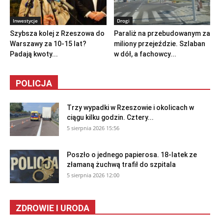
Inwestycje
Drogi
Szybsza kolej z Rzeszowa do
Paraliż na przebudowanym za
Warszawy za 10-15 lat?
miliony przejeździe. Szlaban
Padają kwoty...
w dół, a fachowcy...
POLICJA
Trzy wypadki w Rzeszowie i okolicach w
ciągu kilku godzin. Cztery...
5 sierpnia 2026 15:56
Poszło o jednego papierosa. 18-latek ze
złamaną żuchwą trafił do szpitala
5 sierpnia 2026 12:00
ZDROWIE I URODA