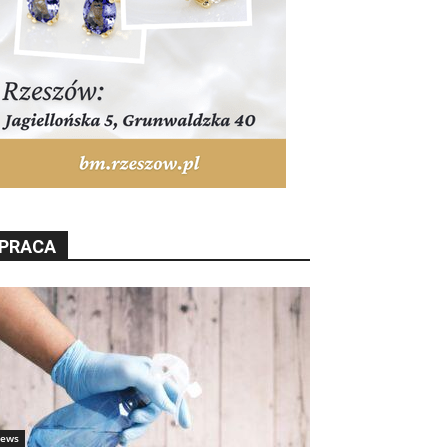
PRACA
ews