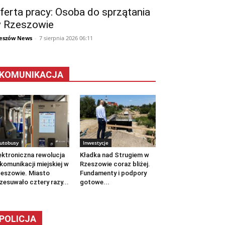
ferta pracy: Osoba do sprzątania
 Rzeszowie
eszów News
-
7 sierpnia 2026 06:11
KOMUNIKACJA
utobusy
Inwestycje
ektroniczna rewolucja
Kładka nad Strugiem w
komunikacji miejskiej w
Rzeszowie coraz bliżej.
eszowie. Miasto
Fundamenty i podpory
zesuwało cztery razy...
gotowe...
POLICJA