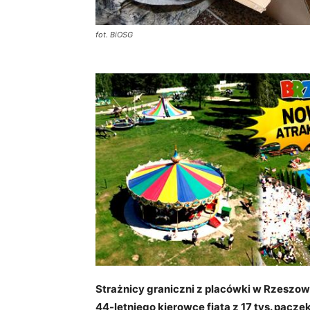
fot. BiOSG
Strażnicy graniczni z placówki w Rzeszo
44-letniego kierowcę fiata z 17 tys. pacz