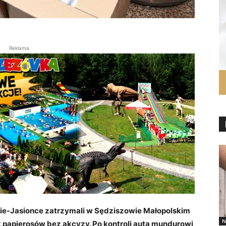
Reklama
wie-Jasionce zatrzymali w Sędziszowie Małopolskim
N
ek papierosów bez akcyzy. Po kontroli auta mundurowi