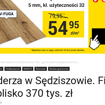
onki uderza w Sędziszowie. Fiat i garaż pełne papierosów za...
ze
Podkarpacie
MIASTA
Rzeszów
Służba graniczna
derza w Sędziszowie. Fi
lisko 370 tys. zł
59