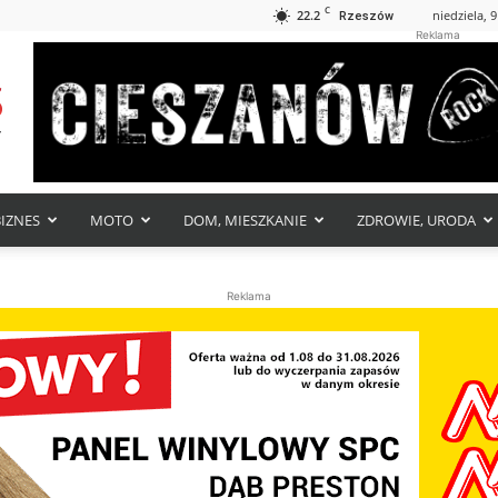
C
22.2
niedziela, 9
Rzeszów
Reklama
BIZNES
MOTO
DOM, MIESZKANIE
ZDROWIE, URODA
Reklama