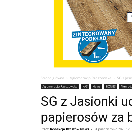
Strona główna
Aglomeracja Rzeszowska
SG z Jasi
Aglomeracja Rzeszowska
KAS
News
BIZNES
Pieniąd
SG z Jasionki u
papierosów za b
Przez
Redakcja Rzeszów News
-
31 października 2025 12: