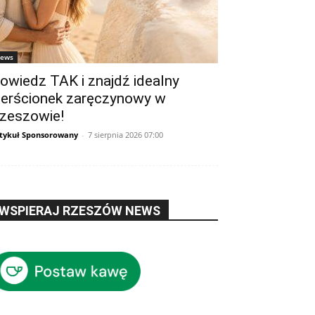
ews
owiedz TAK i znajdź idealny
ierścionek zaręczynowy w
zeszowie!
tykuł Sponsorowany
-
7 sierpnia 2026 07:00
WSPIERAJ RZESZÓW NEWS