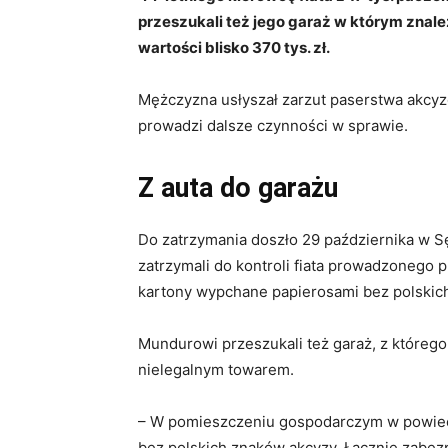
przeszukali też jego garaż w którym znaleźl
wartości blisko 370 tys. zł.
Mężczyzna usłyszał zarzut paserstwa akcyzo
prowadzi dalsze czynności w sprawie.
Z auta do garażu
Do zatrzymania doszło 29 października w S
zatrzymali do kontroli fiata prowadzonego p
kartony wypchane papierosami bez polskich 
Mundurowi przeszukali też garaż, z którego
nielegalnym towarem.
– W pomieszczeniu gospodarczym w powiec
bez polskich znaków akcyzy. Łącznie zabez