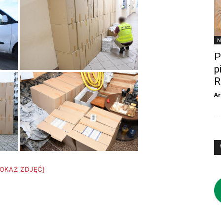
N
P
p
R
Ar
POKAZ ZDJĘĆ]