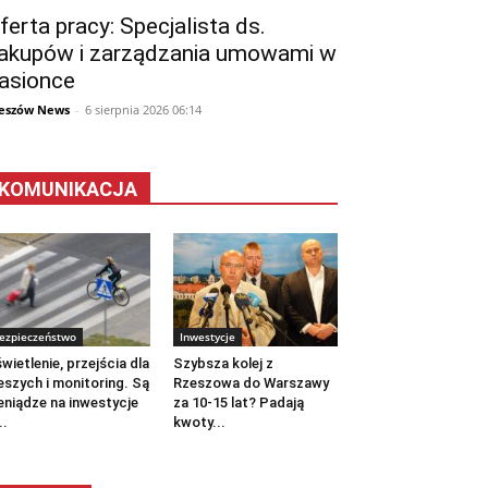
ferta pracy: Specjalista ds.
akupów i zarządzania umowami w
asionce
eszów News
-
6 sierpnia 2026 06:14
KOMUNIKACJA
ezpieczeństwo
Inwestycje
wietlenie, przejścia dla
Szybsza kolej z
eszych i monitoring. Są
Rzeszowa do Warszawy
eniądze na inwestycje
za 10-15 lat? Padają
..
kwoty...