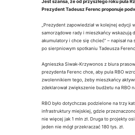
Jest szansa, że od przyszłego roku pula
Prezydent Tadeusz Ferenc proponuje podw
„Prezydent zapowiedział w kolejnej edycji 
samorządowe rady i mieszkańcy wskazują dob
akumulatory i chce się chcieć” – napisał n
po sierpniowym spotkaniu Tadeusza Ferenca
Agnieszka Siwak-Krzywonos z biura praso
prezydenta Ferenc chce, aby pula RBO wzrosł
zwolennikiem tego, żeby mieszkańcy aktywn
zdeklarował zwiększenie budżetu na RBO n
RBO było dotychczas podzielone na trzy ka
infrastruktury miejskiej, gdzie przeznaczo
nie więcej jak 1 mln zł. Druga to projekty o
jeden nie mógł przekraczać 180 tys. zł.