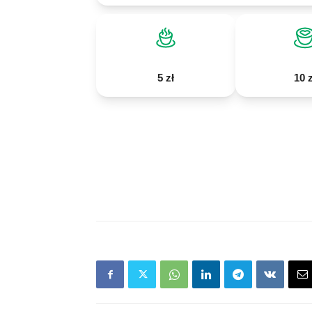
5 zł
10 z