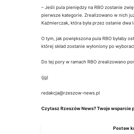
– Jeśli pula pieniędzy na RBO zostanie zwi
pierwsze kategorie. Zrealizowano w nich ju
Kaźmierczak, która była przez ostanie dwa l
O tym, jak powiększona pula RBO byłaby ost
której skład zostanie wyłoniony po wybora
Do tej pory w ramach RBO zrealizowano pona
(jg)
redakcja@rzeszow-news.pl
Czytasz Rzeszów News? Twoje wsparcie po
Postaw k