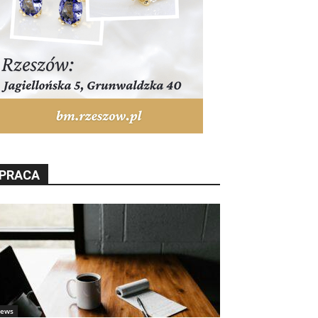
PRACA
ews