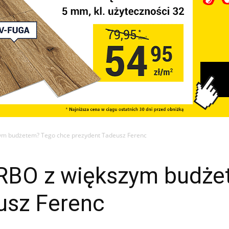
ym budżetem? Tego chce prezydent Tadeusz Ferenc
 RBO z większym budże
usz Ferenc