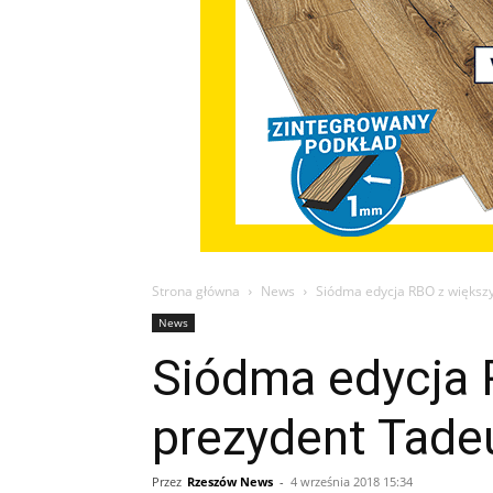
Strona główna
News
Siódma edycja RBO z większ
News
Siódma edycja
prezydent Tade
Przez
Rzeszów News
-
4 września 2018 15:34