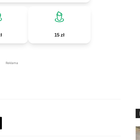
ł
15 zł
Reklama