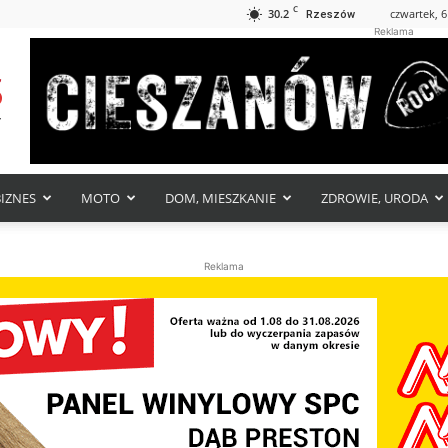
C
30.2
czwartek, 6
Rzeszów
Reklama
BIZNES
MOTO
DOM, MIESZKANIE
ZDROWIE, URODA
Reklama