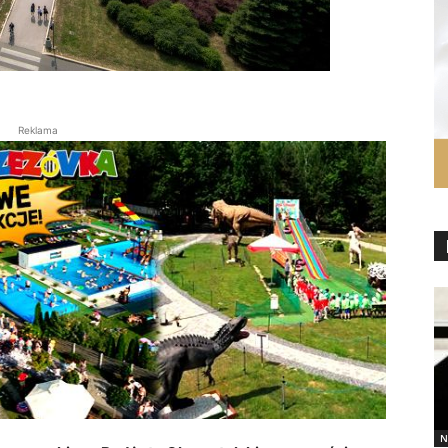
Reklama
N