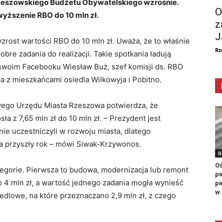
 Rzeszowskiego Budżetu Obywatelskiego wzrośnie.
O
yższenie RBO do 10 mln zł.
z
J
wzrost wartości RBO do 10 mln zł. Uważa, że to właśnie
Rz
re zadania do realizacji. Takie spotkania ładują
a swoim Facebooku Wiesław Buż, szef komisji ds. RBO
 z mieszkańcami osiedla Wilkowyja i Pobitno.
wego Urzędu Miasta Rzeszowa potwierdza, że
a z 7,65 mln zł do 10 mln zł. – Prezydent jest
ie uczestniczyli w rozwoju miasta, dlatego
a przyszły rok – mówi Siwak-Krzywonos.
B
Oś
tegorie. Pierwsza to budowa, modernizacja lub remont
pi
no 4 mln zł, a wartość jednego zadania mogła wynieść
pi
w.
siedlowe, na które przeznaczano 2,9 mln zł, z czego