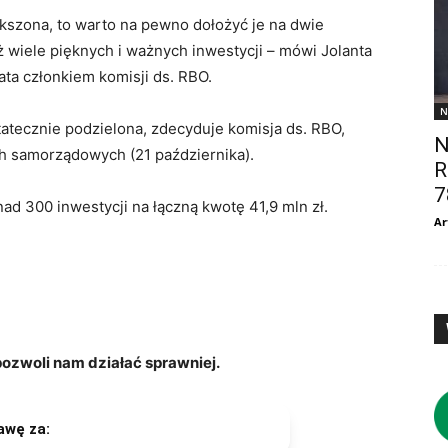
ększona, to warto na pewno dołożyć je na dwie
ż wiele pięknych i ważnych inwestycji – mówi Jolanta
ata członkiem komisji ds. RBO.
N
atecznie podzielona, zdecyduje komisja ds. RBO,
N
ch samorządowych (21 października).
R
7
d 300 inwestycji na łączną kwotę 41,9 mln zł.
Ar
zwoli nam działać sprawniej.
awę za: