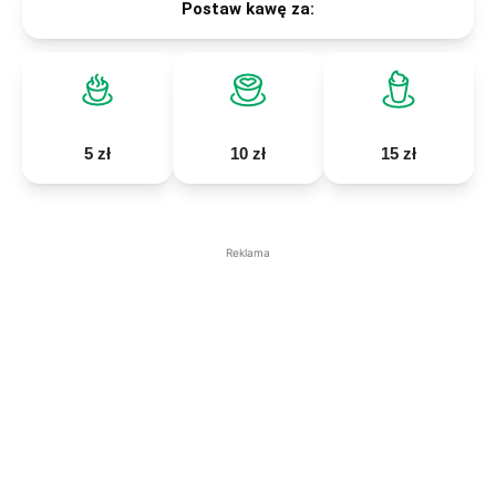
Postaw kawę za:
5 zł
10 zł
15 zł
Reklama