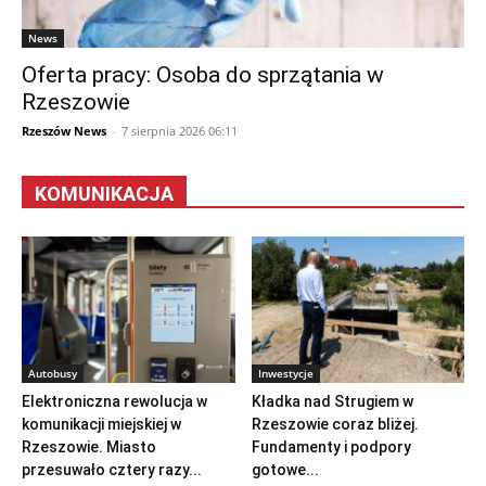
News
Oferta pracy: Osoba do sprzątania w
Rzeszowie
Rzeszów News
-
7 sierpnia 2026 06:11
KOMUNIKACJA
Autobusy
Inwestycje
Elektroniczna rewolucja w
Kładka nad Strugiem w
komunikacji miejskiej w
Rzeszowie coraz bliżej.
Rzeszowie. Miasto
Fundamenty i podpory
przesuwało cztery razy...
gotowe...