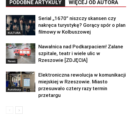
PODOBNE ARTYKUŁY
WIĘCEJ OD AUTORA
Serial „1670” niszczy skansen czy
nakręca turystykę? Gorący spór o plan
filmowy w Kolbuszowej
KULTURA
Nawałnica nad Podkarpaciem! Zalane
szpitale, teatr i wiele ulic w
Rzeszowie [ZDJĘCIA]
News
Elektroniczna rewolucja w komunikacji
miejskiej w Rzeszowie. Miasto
przesuwało cztery razy termin
Autobusy
przetargu