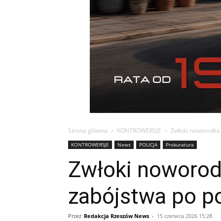
Strona główna
KONTROWERSJE
Zwłoki noworodka w
KONTROWERSJE
News
POLICJA
Prokuratura
Zwłoki noworod
zabójstwa po po
Przez
Redakcja Rzeszów News
-
15 czerwca 2026 15:28