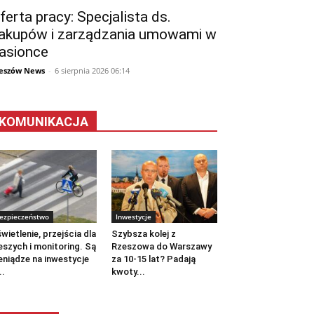
ferta pracy: Specjalista ds.
akupów i zarządzania umowami w
asionce
eszów News
-
6 sierpnia 2026 06:14
KOMUNIKACJA
ezpieczeństwo
Inwestycje
wietlenie, przejścia dla
Szybsza kolej z
eszych i monitoring. Są
Rzeszowa do Warszawy
eniądze na inwestycje
za 10-15 lat? Padają
..
kwoty...