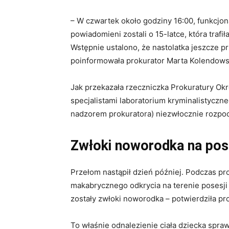
– W czwartek około godziny 16:00, funkcjon
powiadomieni zostali o 15-latce, która trafi
Wstępnie ustalono, że nastolatka jeszcze p
poinformowała prokurator Marta Kolendows
Jak przekazała rzeczniczka Prokuratury Ok
specjalistami laboratorium kryminalistycz
nadzorem prokuratora) niezwłocznie rozpoczę
Zwłoki noworodka na pos
Przełom nastąpił dzień później. Podczas p
makabrycznego odkrycia na terenie posesji 
zostały zwłoki noworodka – potwierdziła p
To właśnie odnalezienie ciała dziecka spr