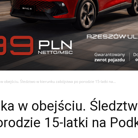
 obejściu. Śledztwo w kierunku zabójstwa po porodzie 15-latki na...
ka w obejściu. Śledztw
rodzie 15-latki na Pod