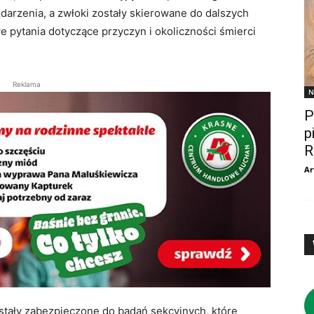
zdarzenia, a zwłoki zostały skierowane do dalszych
 pytania dotyczące przyczyn i okoliczności śmierci
Reklama
N
P
p
R
Ar
stały zabezpieczone do badań sekcyjnych, które