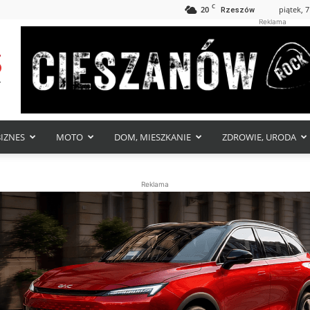
C
20
piątek, 7
Rzeszów
Reklama
BIZNES
MOTO
DOM, MIESZKANIE
ZDROWIE, URODA
Reklama