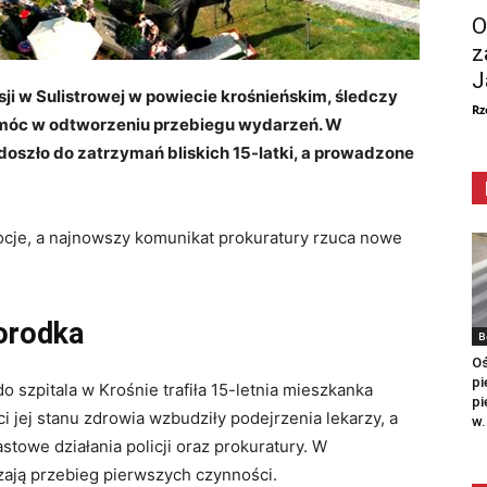
O
z
J
ji w Sulistrowej w powiecie krośnieńskim, śledczy
Rz
omóc w odtworzeniu przebiegu wydarzeń. W
 doszło do zatrzymań bliskich 15-latki, a prowadzone
cje, a najnowszy komunikat prokuratury rzuca nowe
orodka
B
Oś
pi
 szpitala w Krośnie trafiła 15-letnia mieszkanka
pi
 jej stanu zdrowia wzbudziły podejrzenia lekarzy, a
w.
towe działania policji oraz prokuratury. W
ają przebieg pierwszych czynności.