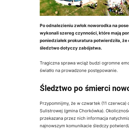
Po odnalezieniu zwłok noworodka na poses
wykonali szereg czynności, które mają p
poniedziałek prokuratura potwierdziła, że
śledztwo dotyczy zabójstwa.
Tragiczna sprawa wciąż budzi ogromne emo
światło na prowadzone postępowanie.
Śledztwo po śmierci now
Przypomnijmy, że w czwartek (11 czerwca) do
Sulistrowej (gmina Chorkówka). Okoliczności
przekazana przez nich informacja natychmias
najnowszym komunikacie śledczy potwierdz