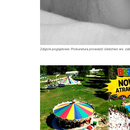
Zdjęcie poglądowe: Prokuratura prowadzi śledztwo ws. zab