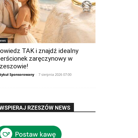
ews
owiedz TAK i znajdź idealny
ierścionek zaręczynowy w
zeszowie!
tykuł Sponsorowany
-
7 sierpnia 2026 07:00
WSPIERAJ RZESZÓW NEWS