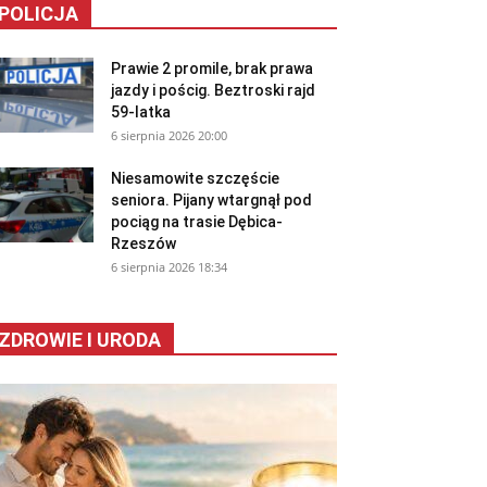
POLICJA
Prawie 2 promile, brak prawa
jazdy i pościg. Beztroski rajd
59-latka
6 sierpnia 2026 20:00
Niesamowite szczęście
seniora. Pijany wtargnął pod
pociąg na trasie Dębica-
Rzeszów
6 sierpnia 2026 18:34
ZDROWIE I URODA