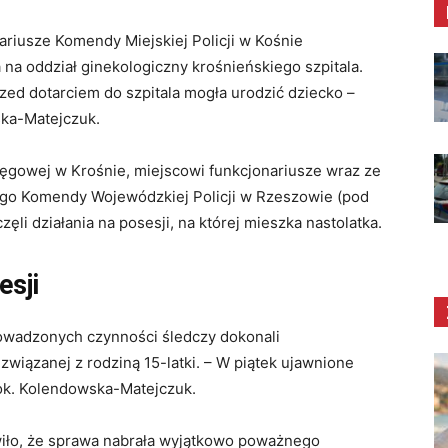
ariusze Komendy Miejskiej Policji w Kośnie
ła na oddział ginekologiczny krośnieńskiego szpitala.
rzed dotarciem do szpitala mogła urodzić dziecko –
ka-Matejczuk.
ręgowej w Krośnie, miejscowi funkcjonariusze wraz ze
nego Komendy Wojewódzkiej Policji w Rzeszowie (pod
li działania na posesji, na której mieszka nastolatka.
esji
rowadzonych czynności śledczy dokonali
związanej z rodziną 15-latki. – W piątek ujawnione
rok. Kolendowska-Matejczuk.
awiło, że sprawa nabrała wyjątkowo poważnego