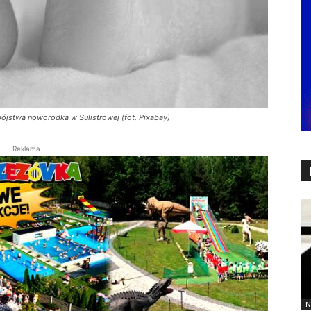
ójstwa noworodka w Sulistrowej (fot. Pixabay)
Reklama
N