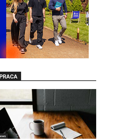
PRACA
ews