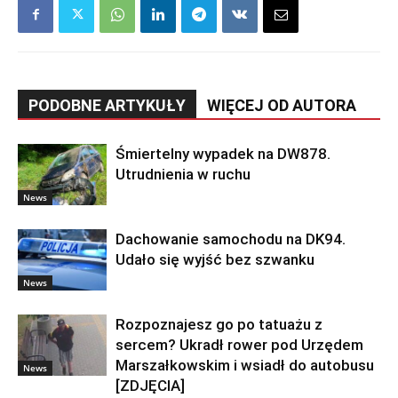
PODOBNE ARTYKUŁY
WIĘCEJ OD AUTORA
Śmiertelny wypadek na DW878.
Utrudnienia w ruchu
News
Dachowanie samochodu na DK94.
Udało się wyjść bez szwanku
News
Rozpoznajesz go po tatuażu z
sercem? Ukradł rower pod Urzędem
Marszałkowskim i wsiadł do autobusu
News
[ZDJĘCIA]