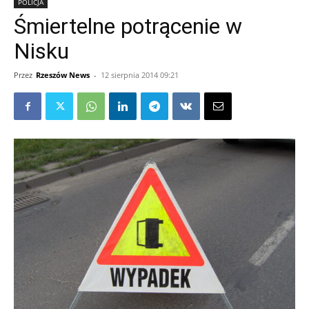
POLICJA
Śmiertelne potrącenie w
Nisku
Przez
Rzeszów News
-
12 sierpnia 2014 09:21