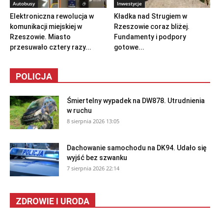
Autobusy
Inwestycje
Elektroniczna rewolucja w
Kładka nad Strugiem w
komunikacji miejskiej w
Rzeszowie coraz bliżej.
Rzeszowie. Miasto
Fundamenty i podpory
przesuwało cztery razy...
gotowe...
POLICJA
Śmiertelny wypadek na DW878. Utrudnienia
w ruchu
8 sierpnia 2026 13:05
Dachowanie samochodu na DK94. Udało się
wyjść bez szwanku
7 sierpnia 2026 22:14
ZDROWIE I URODA