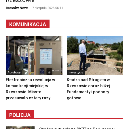
Rzeszowie
Rzeszów News
-
7 sierpnia 2026 06:11
KOMUNIKACJA
Autobusy
Inwestycje
Elektroniczna rewolucja w
Kładka nad Strugiem w
komunikacji miejskiej w
Rzeszowie coraz bliżej.
Rzeszowie. Miasto
Fundamenty i podpory
przesuwało cztery razy...
gotowe...
POLICJA