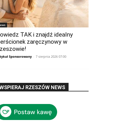
ews
owiedz TAK i znajdź idealny
ierścionek zaręczynowy w
zeszowie!
tykuł Sponsorowany
-
7 sierpnia 2026 07:00
WSPIERAJ RZESZÓW NEWS