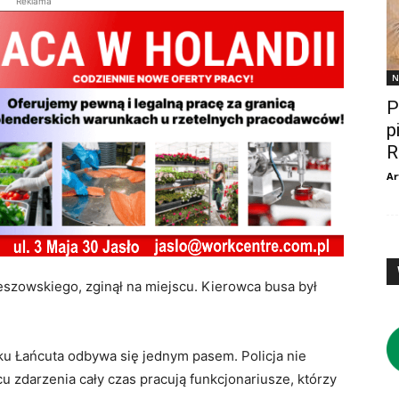
Reklama
N
P
p
R
Ar
eszowskiego, zginął na miejscu. Kierowca busa był
ku Łańcuta odbywa się jednym pasem. Policja nie
 zdarzenia cały czas pracują funkcjonariusze, którzy