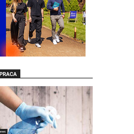
PRACA
ews