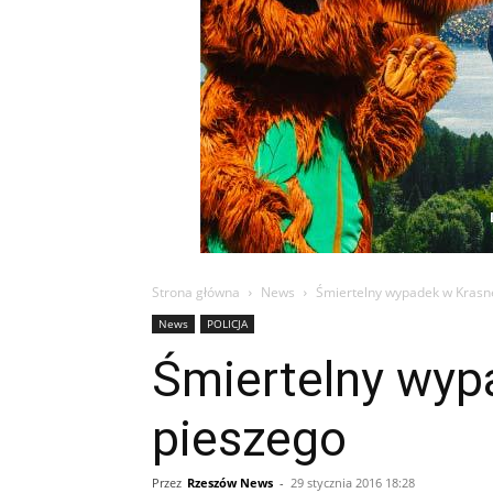
Strona główna
News
Śmiertelny wypadek w Krasn
News
POLICJA
Śmiertelny wyp
pieszego
Przez
Rzeszów News
-
29 stycznia 2016 18:28