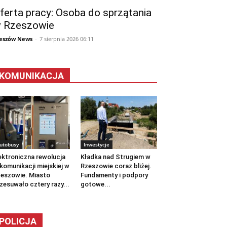
ferta pracy: Osoba do sprzątania
 Rzeszowie
eszów News
-
7 sierpnia 2026 06:11
KOMUNIKACJA
utobusy
Inwestycje
ektroniczna rewolucja
Kładka nad Strugiem w
komunikacji miejskiej w
Rzeszowie coraz bliżej.
eszowie. Miasto
Fundamenty i podpory
zesuwało cztery razy...
gotowe...
POLICJA