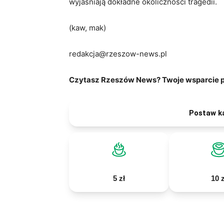
wyjaśniają dokładne okoliczności tragedii.
(kaw, mak)
redakcja@rzeszow-news.pl
Czytasz Rzeszów News? Twoje wsparcie po
Postaw k
5 zł
10 z