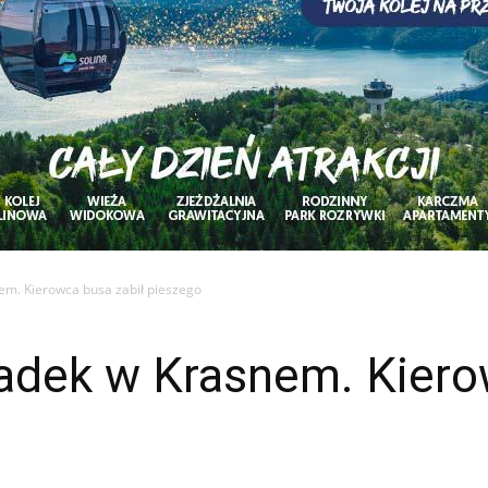
em. Kierowca busa zabił pieszego
adek w Krasnem. Kiero