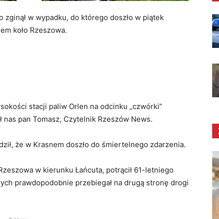
o zginął w wypadku, do którego doszło w piątek
nem koło Rzeszowa.
okości stacji paliw Orlen na odcinku „czwórki”
ł nas pan Tomasz, Czytelnik Rzeszów News.
rdził, że w Krasnem doszło do śmiertelnego zdarzenia.
Rzeszowa w kierunku Łańcuta, potrącił 61-letniego
zych prawdopodobnie przebiegał na drugą stronę drogi