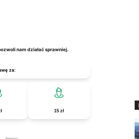
zwoli nam działać sprawniej.
awę za:
ł
15 zł
Reklama