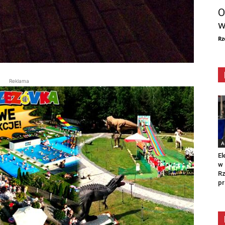
O
w
Rz
Reklama
A
El
w 
Rz
pr