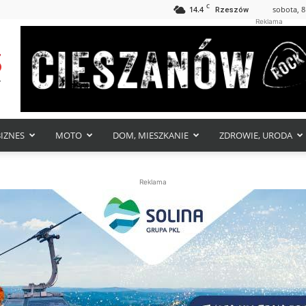
C
14.4
sobota, 8
Rzeszów
Reklama
BIZNES
MOTO
DOM, MIESZKANIE
ZDROWIE, URODA
Reklama