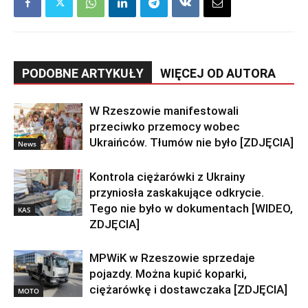
PODOBNE ARTYKUŁY
WIĘCEJ OD AUTORA
W Rzeszowie manifestowali
przeciwko przemocy wobec
Ukraińców. Tłumów nie było [ZDJĘCIA]
News
Kontrola ciężarówki z Ukrainy
przyniosła zaskakujące odkrycie.
Tego nie było w dokumentach [WIDEO,
KAS
ZDJĘCIA]
MPWiK w Rzeszowie sprzedaje
pojazdy. Można kupić koparki,
ciężarówkę i dostawczaka [ZDJĘCIA]
MOTO