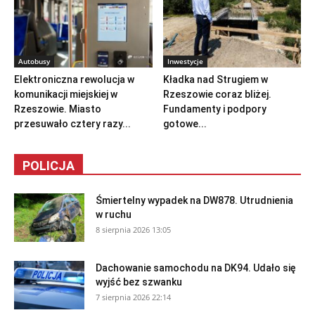
Autobusy
Inwestycje
Elektroniczna rewolucja w
Kładka nad Strugiem w
komunikacji miejskiej w
Rzeszowie coraz bliżej.
Rzeszowie. Miasto
Fundamenty i podpory
przesuwało cztery razy...
gotowe...
POLICJA
Śmiertelny wypadek na DW878. Utrudnienia
w ruchu
8 sierpnia 2026 13:05
Dachowanie samochodu na DK94. Udało się
wyjść bez szwanku
7 sierpnia 2026 22:14