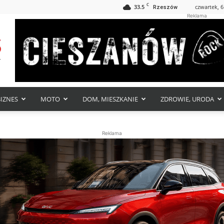
C
33.5
czwartek, 6
Rzeszów
Reklama
BIZNES
MOTO
DOM, MIESZKANIE
ZDROWIE, URODA
Reklama