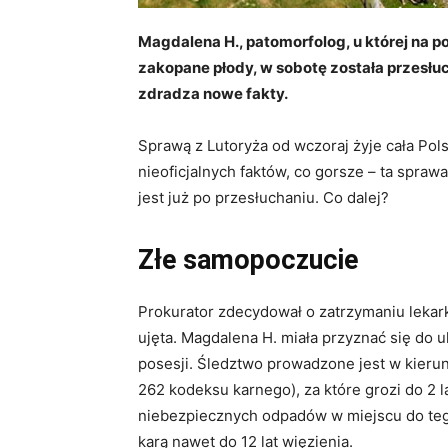
Magdalena H., patomorfolog, u której na p
zakopane płody, w sobotę została przesłuc
zdradza nowe fakty.
Sprawą z Lutoryża od wczoraj żyje cała Polsk
nieoficjalnych faktów, co gorsze – ta sprawa
jest już po przesłuchaniu. Co dalej?
Złe samopoczucie
Prokurator zdecydował o zatrzymaniu lekark
ujęta. Magdalena H. miała przyznać się do 
posesji. Śledztwo prowadzone jest w kieru
262 kodeksu karnego), za które grozi do 2 
niebezpiecznych odpadów w miejscu do teg
karą nawet do 12 lat więzienia.