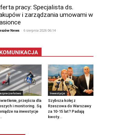
ferta pracy: Specjalista ds.
akupów i zarządzania umowami w
asionce
eszów News
-
6 sierpnia 2026 06:14
KOMUNIKACJA
ezpieczeństwo
Inwestycje
wietlenie, przejścia dla
Szybsza kolej z
eszych i monitoring. Są
Rzeszowa do Warszawy
eniądze na inwestycje
za 10-15 lat? Padają
..
kwoty...