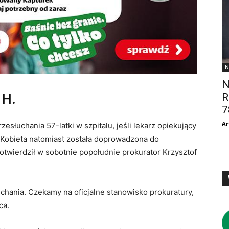
N
N
 H.
R
7
Ar
słuchania 57-latki w szpitalu, jeśli lekarz opiekujący
 Kobieta natomiast została doprowadzona do
potwierdził w sobotnie popołudnie prokurator Krzysztof
hania. Czekamy na oficjalne stanowisko prokuratury,
ca.