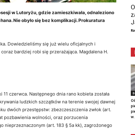
O
osesji w Lutoryżu, gdzie zamieszkiwała, odnaleziono
z
hana. Nie obyło się bez komplikacji. Prokuratura
J
Rz
a. Dowiedzieliśmy się już wielu oficjalnych i
 coraz bardziej robi się przerażająca. Magdalena H.
B
i 11 czerwca. Następnego dnia rano kobieta została
Oś
ukrywania ludzkich szczątków na terenie swojej dawnej
pi
nku dwóch przestępstw: zbezczeszczenia zwłok (art.
pi
w.
lat pozbawienia wolności, oraz porzucenia
o nieprzeznaczonym (art. 183 § 5a kk), zagrożonego