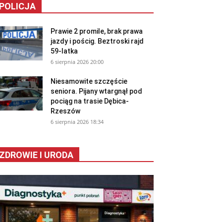
POLICJA
Prawie 2 promile, brak prawa
jazdy i pościg. Beztroski rajd
59-latka
6 sierpnia 2026 20:00
Niesamowite szczęście
seniora. Pijany wtargnął pod
pociąg na trasie Dębica-
Rzeszów
6 sierpnia 2026 18:34
ZDROWIE I URODA