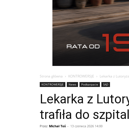
Strona główna
KONTROWERSJE
Lekarka z Lutoryża
KONTROWERSJE
News
Podkarpacie
SĄD
Lekarka z Lutor
trafiła do szpita
Przez
Michał Toś
-
13 czerwca 2026 14:00