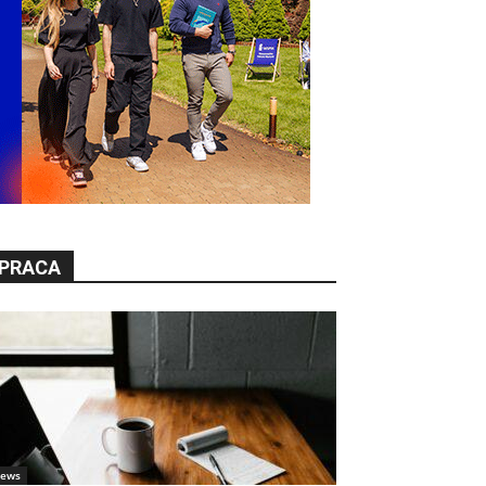
PRACA
ews