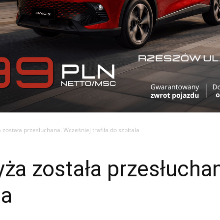
 została przesłuchana. Wcześniej trafiła do szpitala
yża została przesłucha
la