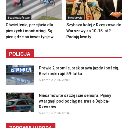
Bezpieczeństwo
Inwestycje
Oświetlenie, przejścia dla
Szybsza kolej z Rzeszowa do
pieszych i monitoring. Są
Warszawy za 10-15 lat?
pieniądze na inwestycje w...
Padają kwoty...
POLICJA
Prawie 2 promile, brak prawa jazdy i pościg.
Beztroski rajd 59-latka
6 sierpnia 2026 20:00
Niesamowite szczęście seniora. Pijany
wtargnął pod pociąg na trasie Dębica-
Rzeszów
6 sierpnia 2026 18:34
ZDROWIE I URODA