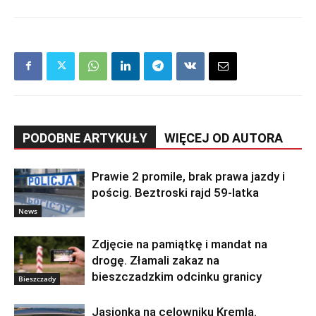
PODOBNE ARTYKUŁY
WIĘCEJ OD AUTORA
Prawie 2 promile, brak prawa jazdy i
pościg. Beztroski rajd 59-latka
News
Zdjęcie na pamiątkę i mandat na
drogę. Złamali zakaz na
bieszczadzkim odcinku granicy
Bieszczady
Jasionka na celowniku Kremla.