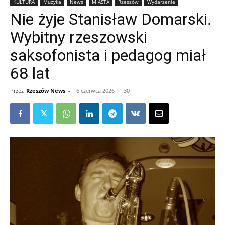
KULTURA
Muzyka
News
MIASTA
Rzeszów
Wydarzenie
Nie żyje Stanisław Domarski.
Wybitny rzeszowski
saksofonista i pedagog miał
68 lat
Przez
Rzeszów News
-
16 czerwca 2026 11:30