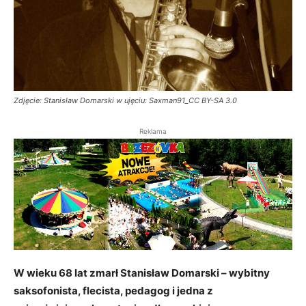
Zdjęcie: Stanisław Domarski w ujęciu: Saxman91_CC BY-SA 3.0
Reklama
W wieku 68 lat zmarł Stanisław Domarski – wybitny
saksofonista, flecista, pedagog i jedna z