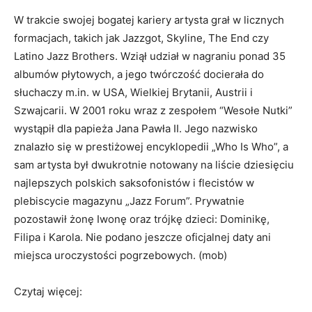
W trakcie swojej bogatej kariery artysta grał w licznych
formacjach, takich jak Jazzgot, Skyline, The End czy
Latino Jazz Brothers. Wziął udział w nagraniu ponad 35
albumów płytowych, a jego twórczość docierała do
słuchaczy m.in. w USA, Wielkiej Brytanii, Austrii i
Szwajcarii. W 2001 roku wraz z zespołem “Wesołe Nutki”
wystąpił dla papieża Jana Pawła II. Jego nazwisko
znalazło się w prestiżowej encyklopedii „Who Is Who”, a
sam artysta był dwukrotnie notowany na liście dziesięciu
najlepszych polskich saksofonistów i flecistów w
plebiscycie magazynu „Jazz Forum”. Prywatnie
pozostawił żonę Iwonę oraz trójkę dzieci: Dominikę,
Filipa i Karola.
Nie podano jeszcze oficjalnej daty ani
miejsca uroczystości pogrzebowych. (mob)
Czytaj więcej: